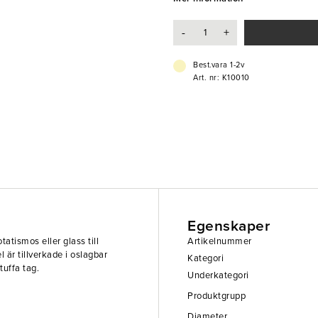
-
+
Best.vara 1-2v
Art. nr: K10010
Egenskaper
atismos eller glass till
Artikelnummer
 är tillverkade i oslagbar
Kategori
tuffa tag.
Underkategori
Produktgrupp
Diameter