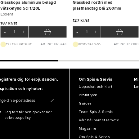
Glasskopa aluminium belagd
Glassked rostfri med
vätskefylld 5cl 1/20L
plasthandtag blå 260mm
Exxent
127 kr/st
187 kr/st
-
+
-
+
Art. Nr: K65243
Art. Nr: K17100
TILLFÄLLIGT SLUT
BEST.VARA 3-5D
egistrera dig för erbjudanden,
Om Spis & Servis
Mi
Uppackat och klart
Lo
spiration och nyheter:
Profiltryck
Guider
Team Spis & Servis
Jag förstår och godkänner
sekretsspolicy
Vårt hållbarhetsarbete
Magazine
Om Spis & Servis