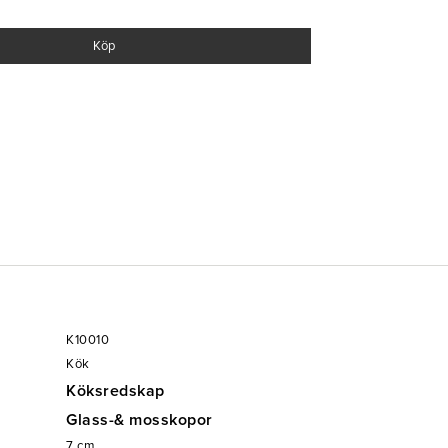
Köp
K10010
Kök
Köksredskap
Glass-& mosskopor
7
cm