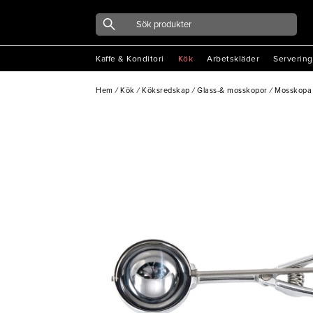
Kaffe & Konditori
Kök
Arbetskläder
Servering
Hem
/
Kök
/
Köksredskap
/
Glass-& mosskopor
/
Mosskopa A