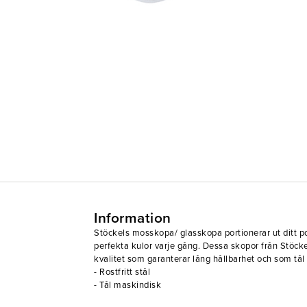
Information
Stöckels mosskopa/ glasskopa portionerar ut ditt pot
perfekta kulor varje gång. Dessa skopor från Stöckel
kvalitet som garanterar lång hållbarhet och som tål 
- Rostfritt stål
- Tål maskindisk