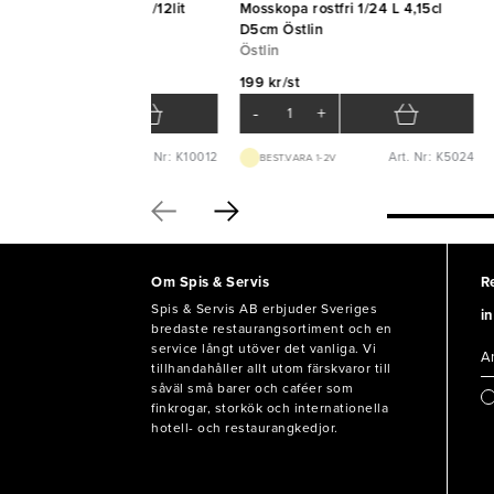
sskopa Auto Stöckel 1/12lit
Mosskopa rostfri 1/24 L 4,15cl
8,3cl D6,7cm Östlin
D5cm Östlin
tlin
Östlin
1 kr/st
199 kr/st
-
+
-
+
Art. Nr: K10012
Art. Nr: K5024
BEST.VARA 1-2V
BEST.VARA 1-2V
Om Spis & Servis
R
Spis & Servis AB erbjuder Sveriges
in
bredaste restaurangsortiment och en
service långt utöver det vanliga. Vi
tillhandahåller allt utom färskvaror till
såväl små barer och caféer som
finkrogar, storkök och internationella
hotell- och restaurangkedjor.