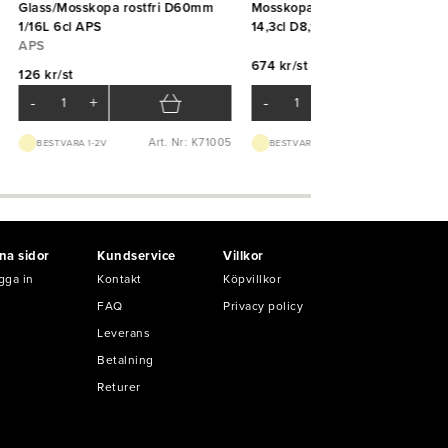
Glass/Mosskopa rostfri D60mm
Mosskopa Auto Stöckel 1/7lit
1/16L 6cl APS
14,3cl D8,1cm Östlin
APS
674 kr/st
126 kr/st
-
+
-
+
Art. Nr: K71005
Art. Nr: K10
BEST.VARA 1-2V
BEST.VARA 1-2V
na sidor
Kundservice
Villkor
gga in
Kontakt
Köpvillkor
FAQ
Privacy policy
Leverans
Betalning
Returer