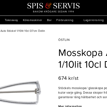
Takeaway
Köksmaskiner
Bar
Förbrukning
Lagerrensning
uto Stöckel 1/10lit 10cl D7cm Östlin
ÖSTLIN
Mosskopa 
1/10lit 10c
674 kr/st
Stöckels mosskopa/ glasskopa porti
kulor varje gång. Dessa skopor frå
garanterar lång hållbarhet och som
- Rostfritt stål
- Tål maskindisk
Mer information