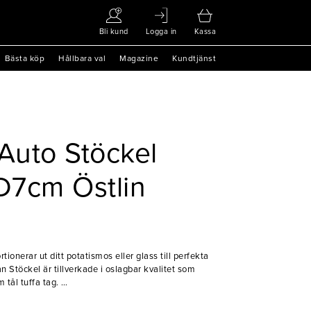
Bli kund
Logga in
Kassa
Bästa köp
Hållbara val
Magazine
Kundtjänst
Auto Stöckel
l D7cm Östlin
onerar ut ditt potatismos eller glass till perfekta
n Stöckel är tillverkade i oslagbar kvalitet som
 tål tuffa tag.