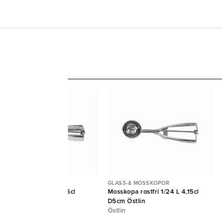
ASS-& MOSSKOPOR
GLASS-& MOSSKOPOR
sskopa rostfri 1/20 L 5cl
Mosskopa rostfri 1/24 L 4,15cl
,3cm Östlin
D5cm Östlin
tlin
Östlin