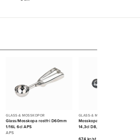
GLASS-& MOSSKOPOR
GLASS-& MOSSKOPOR
Glass/Mosskopa rostfri D60mm
Mosskopa Auto Stöckel 1/7lit
1/16L 6cl APS
14,3cl D8,1cm Östlin
APS
674 kr/st