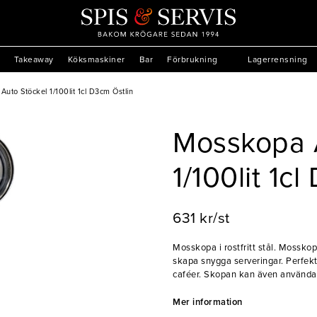
Takeaway
Köksmaskiner
Bar
Förbrukning
Lagerrensning
uto Stöckel 1/100lit 1cl D3cm Östlin
Mosskopa 
1/100lit 1c
631 kr/st
Mosskopa i rostfritt stål. Mossko
skapa snygga serveringar. Perfekt
caféer. Skopan kan även användas 
- Enkel användning
Mer information
- Hög kvalitet