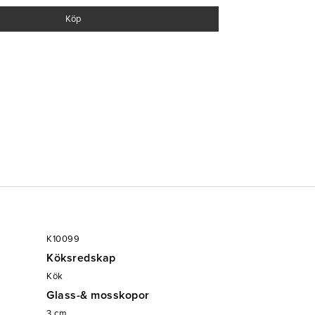
Köp
K10099
Köksredskap
Kök
Glass-& mosskopor
3
cm