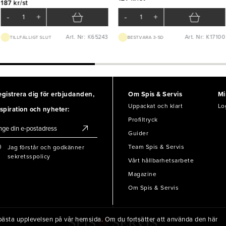
187 kr/st
-
+
-
+
Art. Nr: K65243
Art. Nr: K17100
TILLFÄLLIGT SLUT
BEST.VARA 3-5D
egistrera dig för erbjudanden,
Om Spis & Servis
Mi
Uppackat och klart
Lo
spiration och nyheter:
Profiltryck
Guider
Team Spis & Servis
Jag förstår och godkänner
sekretsspolicy
Vårt hållbarhetsarbete
Magazine
Om Spis & Servis
en bästa upplevelsen på vår hemsida. Om du fortsätter att använda den här