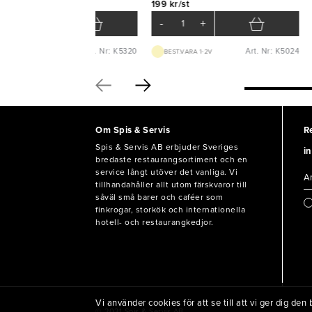
9 kr/st
199 kr/st
-
+
-
+
Art. Nr: K5320
Art. Nr: K5024
BEST.VARA 1-2V
BEST.VARA 1-2V
Om Spis & Servis
R
Spis & Servis AB erbjuder Sveriges
in
bredaste restaurangsortiment och en
service långt utöver det vanliga. Vi
tillhandahåller allt utom färskvaror till
såväl små barer och caféer som
finkrogar, storkök och internationella
hotell- och restaurangkedjor.
Vi använder cookies för att se till att vi ger dig d
© 2021 Spis & Servis AB