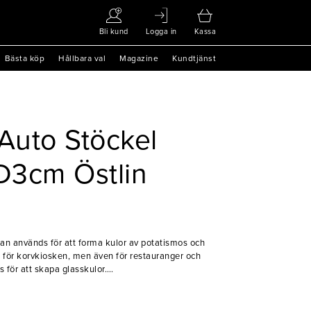
Bli kund
Logga in
Kassa
Bästa köp
Hållbara val
Magazine
Kundtjänst
Auto Stöckel
l D3cm Östlin
pan används för att forma kulor av potatismos och
 för korvkiosken, men även för restauranger och
för att skapa glasskulor.