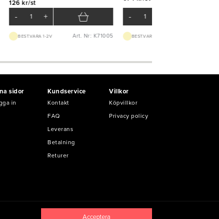
126 kr/st
-
+
-
+
Art. Nr: K71005
Art. Nr: K10
BEST.VARA 1-2V
BEST.VARA 1-2V
na sidor
Kundservice
Villkor
gga in
Kontakt
Köpvillkor
FAQ
Privacy policy
Leverans
Betalning
Returer
Acceptera