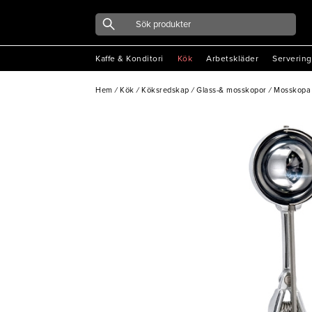
Kaffe & Konditori
Kök
Arbetskläder
Servering
Hem
/
Kök
/
Köksredskap
/
Glass-& mosskopor
/
Mosskopa A