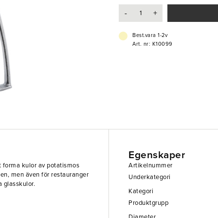
-
+
Best.vara 1-2v
Art. nr: K10099
Egenskaper
t forma kulor av potatismos
Artikelnummer
ken, men även för restauranger
Underkategori
 glasskulor.
Kategori
Produktgrupp
Diameter