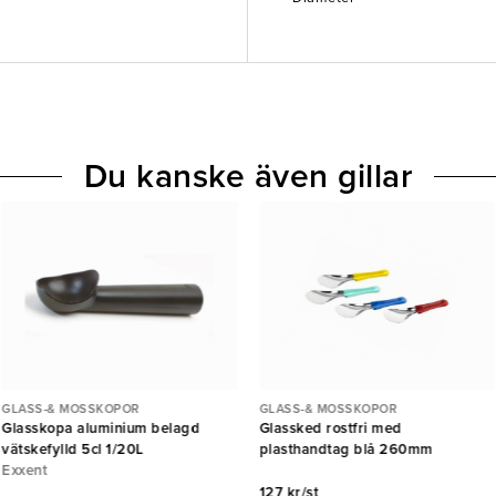
Du kanske även gillar
GLASS-& MOSSKOPOR
GLASS-& MOSSKOPOR
Glasskopa aluminium belagd
Glassked rostfri med
vätskefylld 5cl 1/20L
plasthandtag blå 260mm
Exxent
127 kr/st