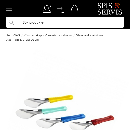
Hem
/
Kök
/
Köksredskap
/
Glass-& mosskopor
/
Glassked rostfri med
plasthandtag blå 260mm