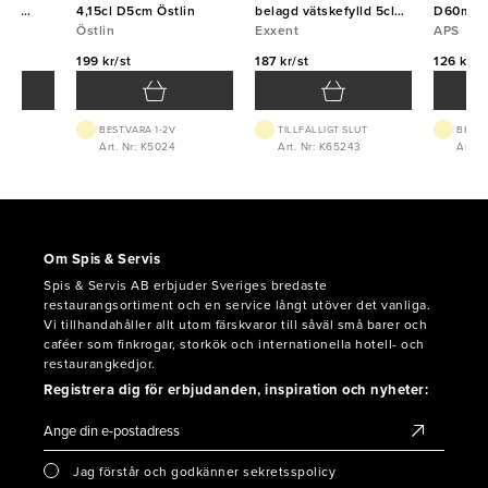
4,15cl D5cm Östlin
belagd vätskefylld 5cl
D60mm 1
Östlin
1/20L
Exxent
APS
199 kr/st
187 kr/st
126 kr/s
BEST.VARA 1-2V
TILLFÄLLIGT SLUT
BEST.
Art. Nr: K5024
Art. Nr: K65243
Art. N
Om Spis & Servis
Spis & Servis AB erbjuder Sveriges bredaste
restaurangsortiment och en service långt utöver det vanliga.
Vi tillhandahåller allt utom färskvaror till såväl små barer och
caféer som finkrogar, storkök och internationella hotell- och
restaurangkedjor.
Registrera dig för erbjudanden, inspiration och nyheter:
Jag förstår och godkänner sekretsspolicy