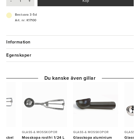
-
+
Köp
Best.vara 3-5d
Art. nr: K17100
Information
Egenskaper
Du kanske även gillar
POR
GLASS-& MOSSKOPOR
GLASS-& MOSSKOPOR
GLASS-&
Stöckel
Mosskopa rostfri 1/24 L
Glasskopa aluminium
Glass/Mo