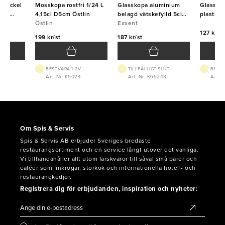
Stöckel
Mosskopa rostfri 1/24 L
Glasskopa aluminium
Glassked
4,15cl D5cm Östlin
belagd vätskefylld 5cl
plastha
Östlin
1/20L
Exxent
127 kr/st
199 kr/st
187 kr/st
BEST.VARA 1-2V
TILLFÄLLIGT SLUT
BEST.
Art. Nr: K5024
Art. Nr: K65243
Art. N
Om Spis & Servis
Spis & Servis AB erbjuder Sveriges bredaste
restaurangsortiment och en service långt utöver det vanliga.
Vi tillhandahåller allt utom färskvaror till såväl små barer och
caféer som finkrogar, storkök och internationella hotell- och
restaurangkedjor.
Registrera dig för erbjudanden, inspiration och nyheter: