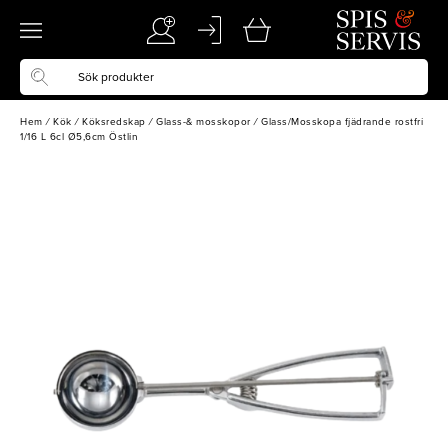
Hem
/
Kök
/
Köksredskap
/
Glass-& mosskopor
/
Glass/Mosskopa fjädrande rostfri
1/16 L 6cl Ø5,6cm Östlin