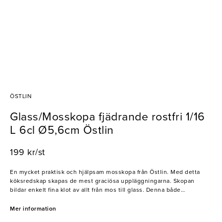
ÖSTLIN
Glass/Mosskopa fjädrande rostfri 1/16
L 6cl Ø5,6cm Östlin
199 kr/st
En mycket praktisk och hjälpsam mosskopa från Östlin. Med detta
köksredskap skapas de mest graciösa uppläggningarna. Skopan
bildar enkelt fina klot av allt från mos till glass. Denna både
effektiviserar och underlättar i alla kök.
Mer information
- Rostfritt stål