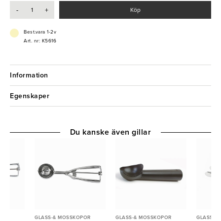
-
+
Köp
Best.vara 1-2v
Art. nr: K5616
Information
Egenskaper
Du kanske även gillar
POR
GLASS-& MOSSKOPOR
GLASS-& MOSSKOPOR
GLASS-&