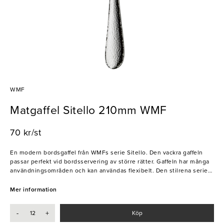
WMF
Matgaffel Sitello 210mm WMF
70 kr/st
En modern bordsgaffel från WMFs serie Sitello. Den vackra gaffeln
passar perfekt vid bordsservering av större rätter. Gaffeln har många
användningsområden och kan användas flexibelt. Den stilrena serien
har en ett unikt utseende. Skaftet är i en typisk form men med en yta
som är bubblig. Detta bestick höjer alla dukningar med sin elegans.
Mer information
- Rostfritt stål
-
+
Köp
- Tål diskmaskin