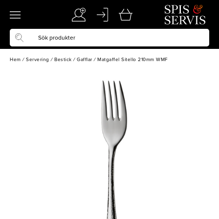
Hem
/
Servering
/
Bestick
/
Gafflar
/
Matgaffel Sitello 210mm WMF