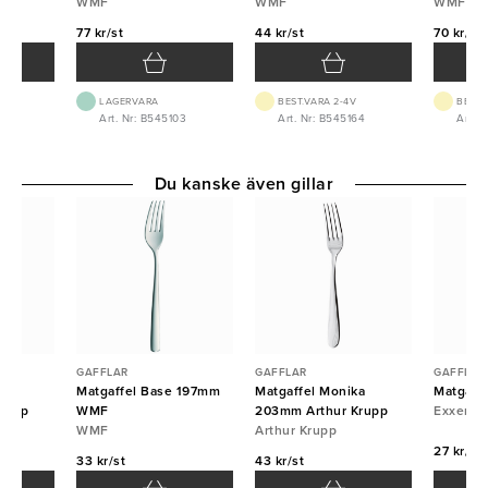
WMF
WMF
WMF
77 kr/st
44 kr/st
70 kr/st
LAGERVARA
BEST.VARA 2-4V
BEST.
40
Art. Nr: B545103
Art. Nr: B545164
Art. N
Du kanske även gillar
GAFFLAR
GAFFLAR
GAFFLAR
a
Matgaffel Base 197mm
Matgaffel Monika
Matgaff
rupp
WMF
203mm Arthur Krupp
Exxent
WMF
Arthur Krupp
27 kr/st
33 kr/st
43 kr/st