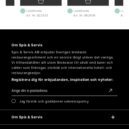
LAGERVARA
LAGERVARA
LAGE
5
Art. Nr: B22302
Art. Nr: B62608
Art. 
Om Spis & Servis
Spis & Servis AB erbjuder Sveriges bredaste
restaurangsortiment och en service långt utöver det vanliga.
Vi tillhandahåller allt utom färskvaror till såväl små barer och
caféer som finkrogar, storkök och internationella hotell- och
restaurangkedjor.
Registrera dig för erbjudanden, inspiration och nyheter:
Jag förstår och godkänner sekretsspolicy
Om Spis & Servis