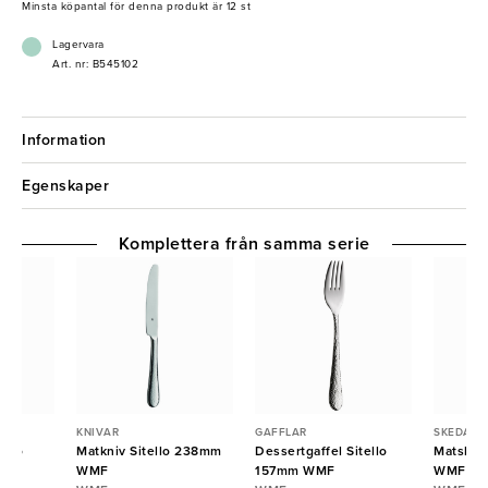
Minsta köpantal för denna produkt är 12 st
Lagervara
Art. nr: B545102
Information
Egenskaper
Komplettera från samma serie
KNIVAR
GAFFLAR
SKEDAR
ello
Matkniv Sitello 238mm
Dessertgaffel Sitello
Matsked
WMF
157mm WMF
WMF