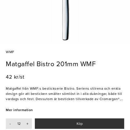
WMF
Matgaffel Bistro 201mm WMF
42 kr/st
Matgaffel från WMF:s bestickserie Bistro. Seriens stilrena och enkla
design gör att besticken smälter sömlöst in i alla dukningar, både till
vardags och fest. Dessutom är besticken tillverkade av Cromargan®,
vilket uppfyller den höga kvalitetsstandard som efterfrågas i
professionella restaurangmiljöer.
Mer information
- Stilren design
-
+
Köp
- Slitstark