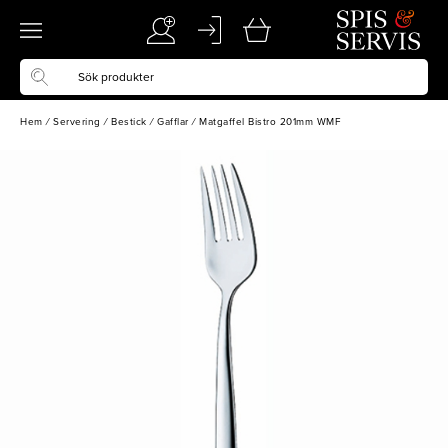
Hem
/
Servering
/
Bestick
/
Gafflar
/
Matgaffel Bistro 201mm WMF