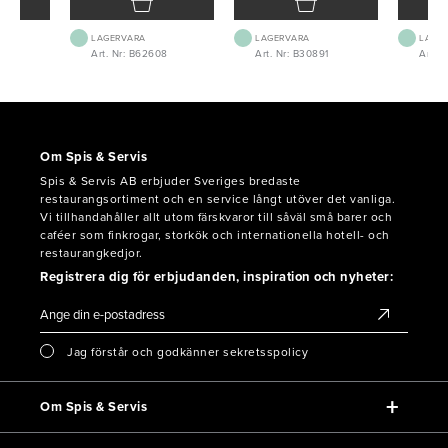
LAGERVARA
LAGERVARA
LAGE
5
Art. Nr: B62608
Art. Nr: B30891
Art. 
Om Spis & Servis
Spis & Servis AB erbjuder Sveriges bredaste
restaurangsortiment och en service långt utöver det vanliga.
Vi tillhandahåller allt utom färskvaror till såväl små barer och
caféer som finkrogar, storkök och internationella hotell- och
restaurangkedjor.
Registrera dig för erbjudanden, inspiration och nyheter:
Jag förstår och godkänner sekretsspolicy
Om Spis & Servis