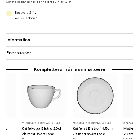
- Tål diskmaskin
Minsta köpantal för denna produkt är 12 st
Best.vara 2-4v
Art. nr: B32201
Information
Egenskaper
Komplettera från samma serie
MUGGAR, KOPPAR & FAT
MUGGAR, KOPPAR & FAT
KNIVAR
stro
Kaffekopp Bistro 20cl
Kaffefat Bistro 14,5cm
Matkniv 
vit med svart rand
vit med svart rand
227mm