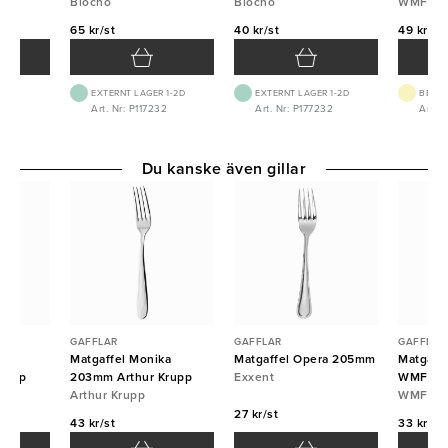
Blocho
Blocho
Blocho
Blocho
WMF
65 kr/st
40 kr/st
49 kr/st
EXTERNT LAGER 1-2D
EXTERNT LAGER 1-2D
BEST.
Art. Nr: P117232
Art. Nr: P177232
Art. 
Du kanske även gillar
GAFFLAR
GAFFLAR
GAFFLAR
a
Matgaffel Monika
Matgaffel Opera 205mm
Matgaff
rupp
203mm Arthur Krupp
Exxent
WMF
Arthur Krupp
WMF
27 kr/st
43 kr/st
33 kr/st