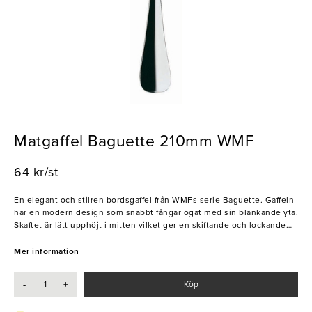
Matgaffel Baguette 210mm WMF
64 kr/st
En elegant och stilren bordsgaffel från WMFs serie Baguette. Gaffeln
har en modern design som snabbt fångar ögat med sin blänkande yta.
Skaftet är lätt upphöjt i mitten vilket ger en skiftande och lockande
effekt. Den klassiska looken gör att detta bestick passar till alla
dukningar och tillställningar.
Mer information
- Rostfritt stål
-
+
Köp
- Tål diskmaskin