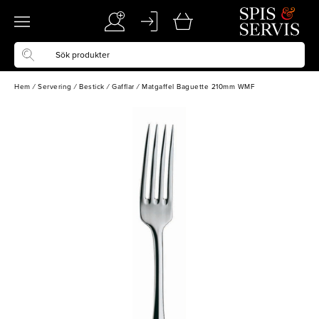
Hem
/
Servering
/
Bestick
/
Gafflar
/
Matgaffel Baguette 210mm WMF