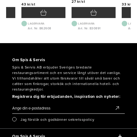
27 kr/st
43 kr/st
33 kr/st
LAGERVARA
LAGERVARA
LAGE
5
Art. Nr: B62608
Art. Nr: B30891
Art. 
Om Spis & Servis
Spis & Servis AB erbjuder Sveriges bredaste
restaurangsortiment och en service långt utöver det vanliga.
Vi tillhandahåller allt utom färskvaror till såväl små barer och
caféer som finkrogar, storkök och internationella hotell- och
restaurangkedjor.
Registrera dig för erbjudanden, inspiration och nyheter:
Jag förstår och godkänner sekretsspolicy
Om Spis & Servis