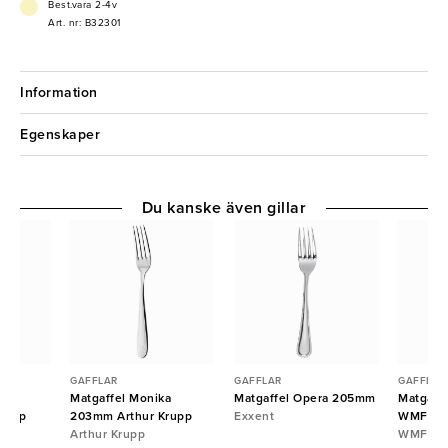
Best.vara 2-4v
Art. nr: B32301
Information
Egenskaper
Du kanske även gillar
GAFFLAR
GAFFLAR
GAFFLAR
a
Matgaffel Monika
Matgaffel Opera 205mm
Matgaff
rupp
203mm Arthur Krupp
Exxent
WMF
Arthur Krupp
WMF