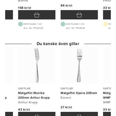
Bonna
Pintinox
86 kr/st
158 kr/st
33 kr/st
BEST.VARA 1-3D
BEST.VARA 1-3D
BEST.
01
Art. Nr: P54025
Art. Nr: P54014
Art. 
Du kanske även gillar
GAFFLAR
GAFFLAR
GAFFLAR
a
Matgaffel Monika
Matgaffel Opera 205mm
Matgaff
rupp
203mm Arthur Krupp
Exxent
WMF
Arthur Krupp
WMF
27 kr/st
43 kr/st
33 kr/st