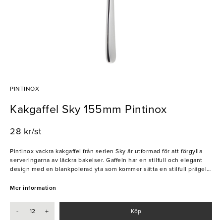
PINTINOX
Kakgaffel Sky 155mm Pintinox
28 kr/st
Pintinox vackra kakgaffel från serien Sky är utformad för att förgylla
serveringarna av läckra bakelser. Gaffeln har en stilfull och elegant
design med en blankpolerad yta som kommer sätta en stilfull prägel
på era dukningar. Den har dessutom en hög motståndskraft mot repor
och slitage, vilket garanterar en lång hållbarhet. En perfekt gaffel för
Mer information
stilfulla serveringar av kakor och bakelser helt enkelt!
-
+
Köp
- 18/10 rostfritt stål