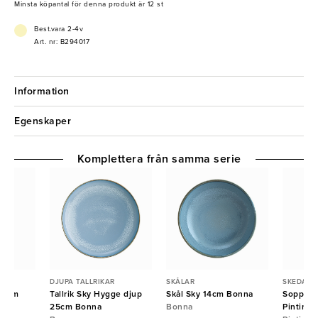
- Tål diskmaskin
Minsta köpantal för denna produkt är 12 st
- Tvätta med lämpliga rengöringsmedel och undvik produkter som
innehåller klor och blekmedel.
Best.vara 2-4v
Art. nr: B294017
Information
Egenskaper
Komplettera från samma serie
DJUPA TALLRIKAR
SKÅLAR
SKEDAR
00mm
Tallrik Sky Hygge djup
Skål Sky 14cm Bonna
Soppske
25cm Bonna
Bonna
Pintinox