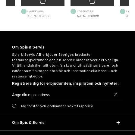
LAGERVARA
LAGERVARA
LAGE
5
Art. Nr: B62608
Art. Nr: B30891
Art. 
Om Spis & Servis
Spis & Servis AB erbjuder Sveriges bredaste
restaurangsortiment och en service långt utöver det vanliga.
Vi tillhandahåller allt utom färskvaror till såväl små barer och
caféer som finkrogar, storkök och internationella hotell- och
restaurangkedjor.
Registrera dig för erbjudanden, inspiration och nyheter:
Jag förstår och godkänner sekretsspolicy
Om Spis & Servis