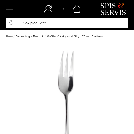
Hem
/
Servering
/
Bestick
/
Gafflar
/
Kakgaffel Sky 155mm Pintinox