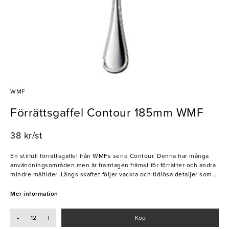
WMF
Förrättsgaffel Contour 185mm WMF
38 kr/st
En stilfull förrättsgaffel från WMFs serie Contour. Denna har många
användningsområden men är framtagen främst för förrätter och andra
mindre måltider. Längs skaftet följer vackra och tidlösa detaljer som
gör den unik. Genom sin klassiska design är passar detta bestick in
på alla event och tillställningar.
Mer information
- Rostfritt stål
-
+
Köp
- Tål diskmaskin