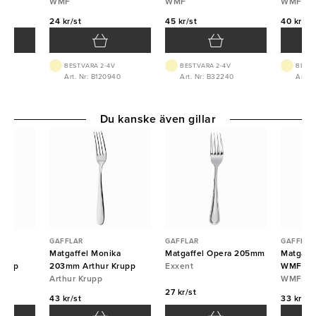
WMF
WMF
WMF
24 kr/st
45 kr/st
40 kr/st
BEST.VARA 2-4V
BEST.VARA 2-4V
BEST.
8
Art. Nr: B120940
Art. Nr: B32240
Art. N
Du kanske även gillar
GAFFLAR
GAFFLAR
GAFFLAR
a
Matgaffel Monika
Matgaffel Opera 205mm
Matgaff
rupp
203mm Arthur Krupp
Exxent
WMF
Arthur Krupp
WMF
27 kr/st
43 kr/st
33 kr/st