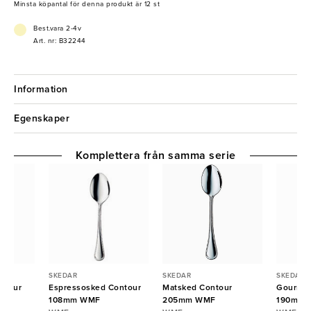
Minsta köpantal för denna produkt är 12 st
Best.vara 2-4v
Art. nr: B32244
Information
Egenskaper
Komplettera från samma serie
SKEDAR
SKEDAR
SKEDAR
ntour
Espressosked Contour
Matsked Contour
Gourmet
108mm WMF
205mm WMF
190mm 