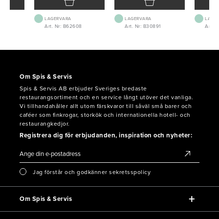
LAGERVARA
LAGERVARA
LAGE
5
Art. Nr: B62608
Art. Nr: B30891
Art. 
Om Spis & Servis
Spis & Servis AB erbjuder Sveriges bredaste
restaurangsortiment och en service långt utöver det vanliga.
Vi tillhandahåller allt utom färskvaror till såväl små barer och
caféer som finkrogar, storkök och internationella hotell- och
restaurangkedjor.
Registrera dig för erbjudanden, inspiration och nyheter:
Jag förstår och godkänner sekretsspolicy
Om Spis & Servis