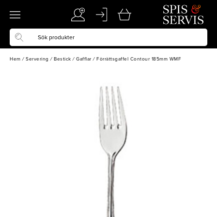
Hem
/
Servering
/
Bestick
/
Gafflar
/
Förrättsgaffel Contour 185mm WMF