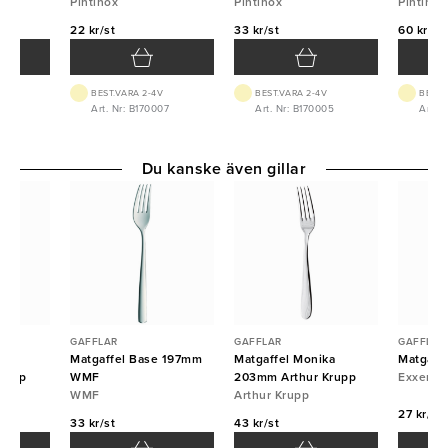
Pintinox
Pintinox
Pintinox
22 kr/st
33 kr/st
60 kr/st
BEST.VARA 2-4V
BEST.VARA 2-4V
BEST.
06
Art. Nr: B170007
Art. Nr: B170005
Art. 
Du kanske även gillar
GAFFLAR
GAFFLAR
GAFFLAR
a
Matgaffel Base 197mm
Matgaffel Monika
Matgaff
rupp
WMF
203mm Arthur Krupp
Exxent
WMF
Arthur Krupp
27 kr/st
33 kr/st
43 kr/st