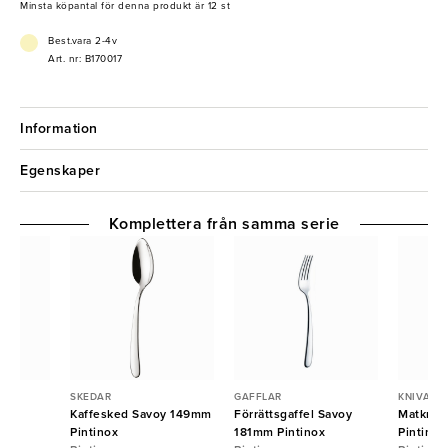
och imponera på dina gäster med denna eleganta gaffel!
Minsta köpantal för denna produkt är 12 st
- 18/10 Rostfritt stål
Best.vara 2-4v
- Tål diskmaskin
Art. nr: B170017
- Tvätta med lämpliga rengöringsmedel och undvik produkter som
innehåller klor och blekmedel.
Information
Egenskaper
Komplettera från samma serie
SKEDAR
GAFFLAR
KNIVAR
avoy
Kaffesked Savoy 149mm
Förrättsgaffel Savoy
Matkniv
x
Pintinox
181mm Pintinox
Pintinox