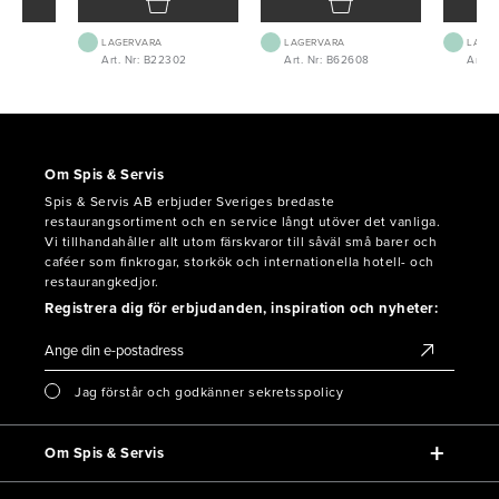
LAGERVARA
LAGERVARA
LAGE
5
Art. Nr: B22302
Art. Nr: B62608
Art. 
Om Spis & Servis
Spis & Servis AB erbjuder Sveriges bredaste
restaurangsortiment och en service långt utöver det vanliga.
Vi tillhandahåller allt utom färskvaror till såväl små barer och
caféer som finkrogar, storkök och internationella hotell- och
restaurangkedjor.
Registrera dig för erbjudanden, inspiration och nyheter:
Jag förstår och godkänner sekretsspolicy
Om Spis & Servis