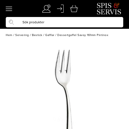
Hem
/
Servering
/
Bestick
/
Gafflar
/
Dessertgaffel Savoy 161mm Pintinox