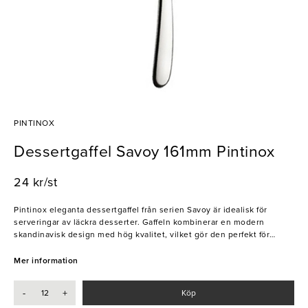
PINTINOX
Dessertgaffel Savoy 161mm Pintinox
24 kr/st
Pintinox eleganta dessertgaffel från serien Savoy är idealisk för
serveringar av läckra desserter. Gaffeln kombinerar en modern
skandinavisk design med hög kvalitet, vilket gör den perfekt för
användning i professionella restauranger. Det rundade handtaget och
den bekväma tyngden på gaffeln ger en lyxig känsla i handen när
Mer information
gästerna avslutar kvällen med en god dessert. Tillverkad av
spegelpolerat 18/10 rostfritt stål behåller gaffeln sin glans och håller
-
+
Köp
sig fri från repor och slitage under många år. Förhöj bordets utseende