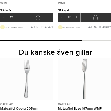
WMF
WMF
29 kr/st
31 kr/st
-
+
-
+
Art. Nr: B548472
Art. Nr: B548402
BEST.VARA 2-4V
BEST.VARA 2-4V
Du kanske även gillar
GAFFLAR
GAFFLAR
Matgaffel Opera 205mm
Matgaffel Base 197mm WMF