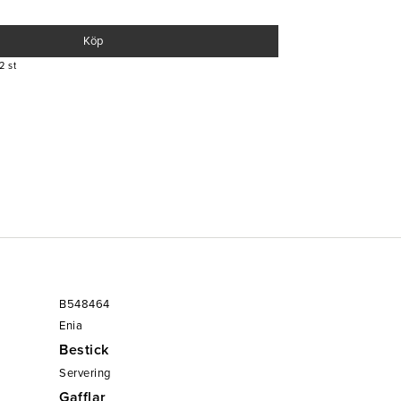
Köp
2 st
B548464
Enia
Bestick
Servering
Gafflar