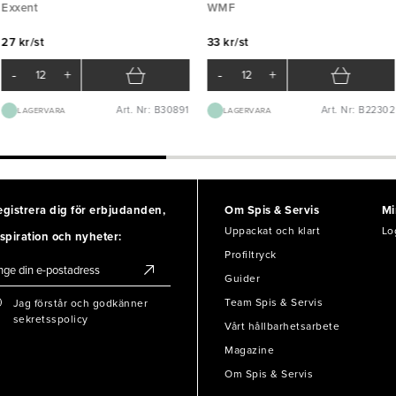
Exxent
WMF
27 kr/st
33 kr/st
-
+
-
+
Art. Nr: B30891
Art. Nr: B22302
LAGERVARA
LAGERVARA
egistrera dig för erbjudanden,
Om Spis & Servis
Mi
Uppackat och klart
Lo
spiration och nyheter:
Profiltryck
Guider
Team Spis & Servis
Jag förstår och godkänner
sekretsspolicy
Vårt hållbarhetsarbete
Magazine
Om Spis & Servis