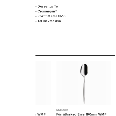
- Dessertgaffel
- Cromargan®
- Rostfritt stål 18/10
- Tål diskmaskin
EDAR
SKEDAR
ssertsked Enia 163mm WMF
Förrättssked Enia 190mm WMF