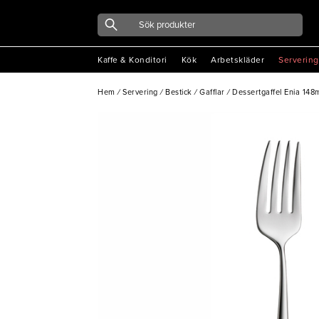
Kaffe & Konditori
Kök
Arbetskläder
Servering
Hem
/
Servering
/
Bestick
/
Gafflar
/
Dessertgaffel Enia 1