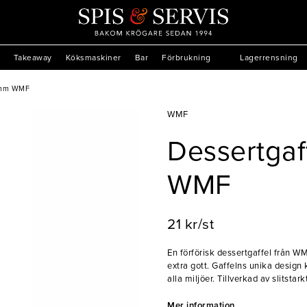
Takeaway
Köksmaskiner
Bar
Förbrukning
Lagerrensning
48mm WMF
WMF
Dessertgaf
WMF
21 kr/st
En förförisk dessertgaffel från W
extra gott. Gaffelns unika design 
alla miljöer. Tillverkad av slitsta
förmåga att stå emot korrosion och 
val för restauranger, barer, och 
Mer information