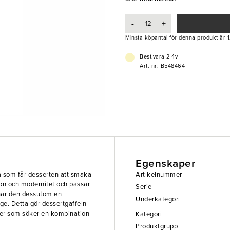
hållbarhet.
-
+
- Dessertgaffel
- Cromargan®
Minsta köpantal för denna produkt är 1
- Rostfritt stål 18/10
- Tål diskmaskin
Best.vara 2-4v
Art. nr: B548464
Egenskaper
ia som får desserten att smaka
Artikelnummer
ion och modernitet och passar
Serie
ål har den dessutom en
Underkategori
ge. Detta gör dessertgaffeln
caféer som söker en kombination
Kategori
Produktgrupp