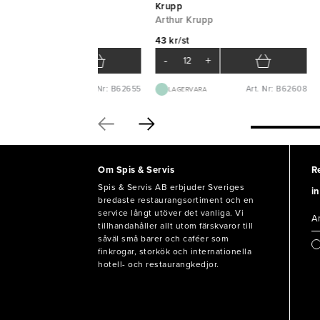
upp
Krupp
thur Krupp
Arthur Krupp
 kr/st
43 kr/st
-
+
-
+
Art. Nr: B62655
Art. Nr: B62608
BEST.VARA 1-2V
LAGERVARA
Om Spis & Servis
R
Spis & Servis AB erbjuder Sveriges
in
bredaste restaurangsortiment och en
service långt utöver det vanliga. Vi
tillhandahåller allt utom färskvaror till
såväl små barer och caféer som
finkrogar, storkök och internationella
hotell- och restaurangkedjor.