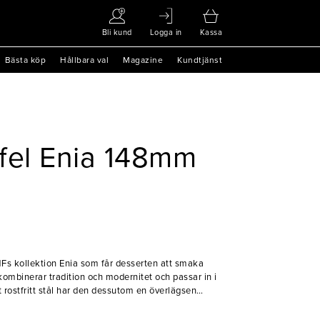
Bli kund
Logga in
Kassa
Bästa köp
Hållbara val
Magazine
Kundtjänst
fel Enia 148mm
MFs kollektion Enia som får desserten att smaka
kombinerar tradition och modernitet och passar in i
rkt rostfritt stål har den dessutom en överlägsen
slitage. Detta gör dessertgaffeln till ett självklart
caféer som söker en kombination av estetik och