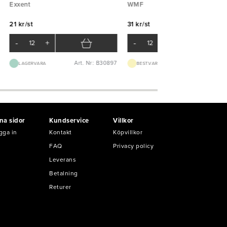
Exxent
WMF
21 kr/st
31 kr/st
-
+
-
+
Art. Nr: B30897
Art. Nr: B548
LAGERVARA
BEST.VARA 1-2V
na sidor
Kundservice
Villkor
gga in
Kontakt
Köpvillkor
FAQ
Privacy policy
Leverans
Betalning
Returer