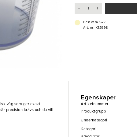
-
+
Best.vara 1-2v
Art. nr: K12998
Egenskaper
nisk våg som ger exakt
Artikelnummer
r precision krävs och du vill
Produktgrupp
Underkategori
Kategori
Bredd (cm)