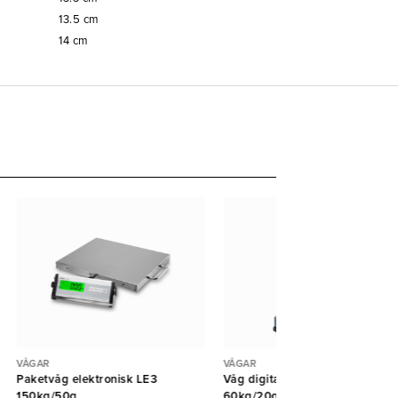
13.5
cm
14
cm
VÅGAR
VÅGAR
Paketvåg elektronisk LE3
Våg digital lager vattentålig
150kg/50g
60kg/20gr