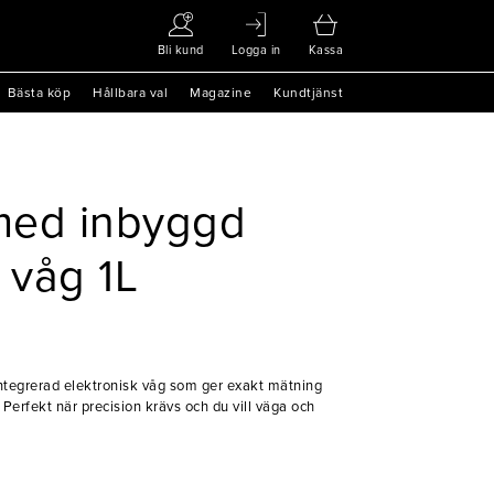
Bli kund
Logga in
Kassa
Bästa köp
Hållbara val
Magazine
Kundtjänst
med inbyggd
 våg 1L
integrerad elektronisk våg som ger exakt mätning
Perfekt när precision krävs och du vill väga och
ngredienser