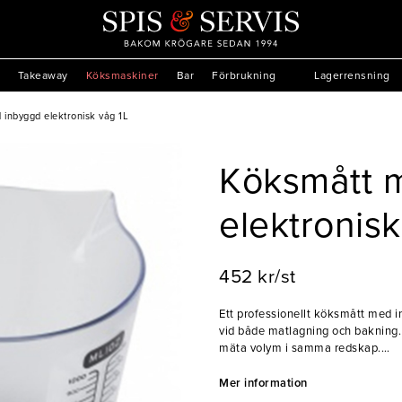
Takeaway
Köksmaskiner
Bar
Förbrukning
Lagerrensning
inbyggd elektronisk våg 1L
Köksmått 
elektronisk
452 kr/st
Ett professionellt köksmått med 
vid både matlagning och bakning. 
mäta volym i samma redskap.
- Mäter både torra och flytande i
Mer information