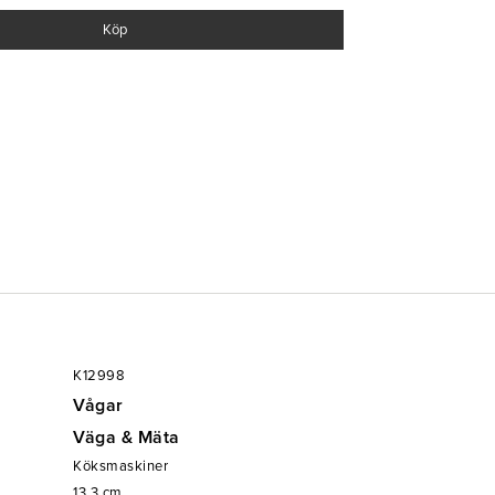
Köp
K12998
Vågar
Väga & Mäta
Köksmaskiner
13.3
cm