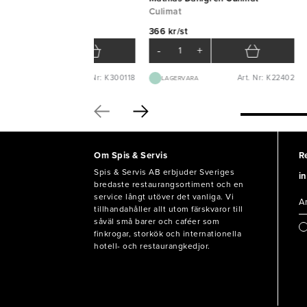
rtscher
Culimat
946 kr/st
366 kr/st
-
+
-
+
Art. Nr: K300118
Art. Nr: K22402
AVAILABILITYCODE-
LAGERVARA
Om Spis & Servis
R
Spis & Servis AB erbjuder Sveriges
in
bredaste restaurangsortiment och en
service långt utöver det vanliga. Vi
tillhandahåller allt utom färskvaror till
såväl små barer och caféer som
finkrogar, storkök och internationella
hotell- och restaurangkedjor.