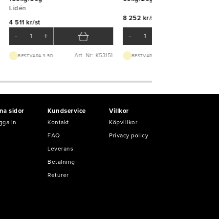
Lidén
8 252 kr/st
4 511 kr/st
-
+
-
+
Art. Nr: K53151
Art. Nr: K51
BEST.VARA 3-5D
BEST.VARA 3-5D
na sidor
Kundservice
Villkor
gga in
Kontakt
Köpvillkor
FAQ
Privacy policy
Leverans
Betalning
Returer