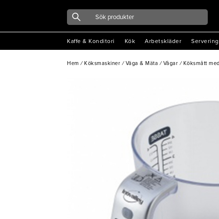
Kaffe & Konditori
Kök
Arbetskläder
Servering
Hem
/
Köksmaskiner
/
Väga & Mäta
/
Vågar
/
Köksmått med 