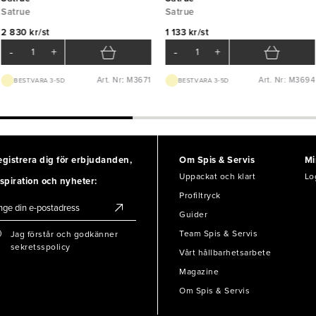
Satrue
Satrue
2 830 kr/st
1 133 kr/st
-
+
-
+
Art. Nr: M3671
Art. Nr: M3694
BEST.VARA 3-5D
BEST.VARA 3-5D
egistrera dig för erbjudanden,
Om Spis & Servis
Mi
Uppackat och klart
Lo
spiration och nyheter:
Profiltryck
Guider
Team Spis & Servis
Jag förstår och godkänner
sekretsspolicy
Vårt hållbarhetsarbete
Magazine
Om Spis & Servis