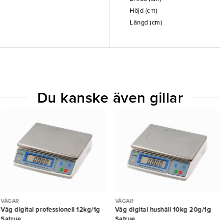
Höjd (cm)
Längd (cm)
Du kanske även gillar
VÅGAR
VÅGAR
Våg digital professionell 12kg/1g
Våg digital hushåll 10kg 20g/1g
Satrue
Satrue