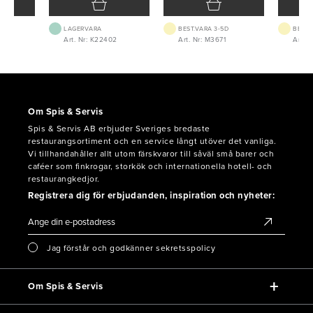
ODE-
LAGERVARA
BEST.VARA 3-5D
BEST.
8
Art. Nr: K22402
Art. Nr: M3671
Art. 
Om Spis & Servis
Spis & Servis AB erbjuder Sveriges bredaste
restaurangsortiment och en service långt utöver det vanliga.
Vi tillhandahåller allt utom färskvaror till såväl små barer och
caféer som finkrogar, storkök och internationella hotell- och
restaurangkedjor.
Registrera dig för erbjudanden, inspiration och nyheter:
Jag förstår och godkänner sekretsspolicy
Om Spis & Servis