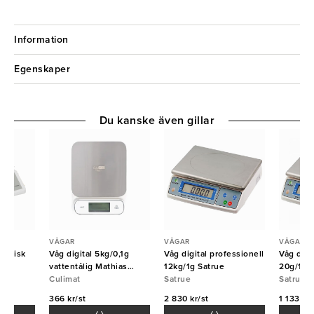
Information
Egenskaper
Du kanske även gillar
VÅGAR
VÅGAR
VÅGAR
tronisk
Våg digital 5kg/0,1g
Våg digital professionell
Våg digi
er
vattentålig Mathias
12kg/1g Satrue
20g/1g 
Dahlgren Culimat
Culimat
Satrue
Satrue
366 kr/st
2 830 kr/st
1 133 kr/