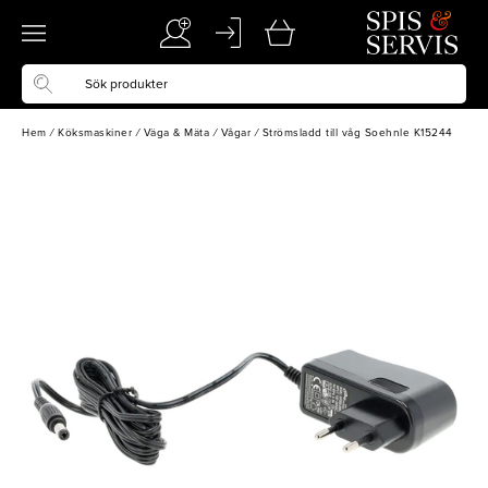
Hem
/
Köksmaskiner
/
Väga & Mäta
/
Vågar
/
Strömsladd till våg Soehnle K15244