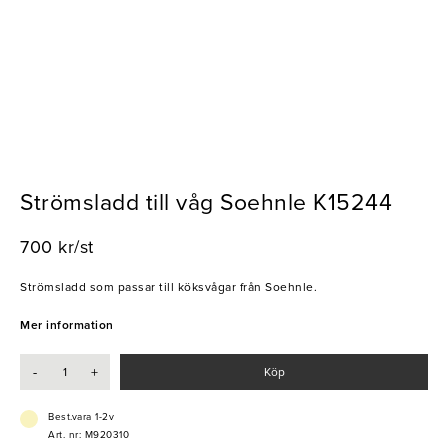
Strömsladd till våg Soehnle K15244
700 kr/st
Strömsladd som passar till köksvågar från Soehnle.
Mer information
-
+
Köp
Best.vara 1-2v
Art. nr: M920310