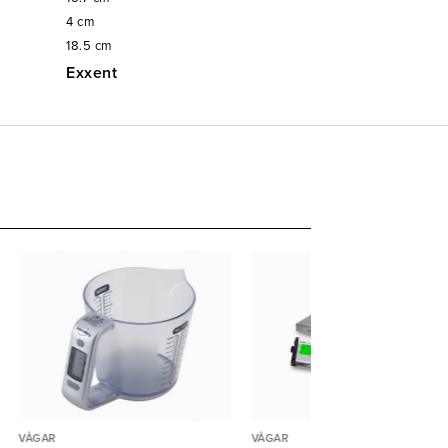
4
cm
18.5
cm
Exxent
VÅGAR
VÅGAR