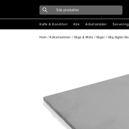
Kaffe & Konditori
Kök
Arbetskläder
Servering
Hem
/
Köksmaskiner
/
Väga & Mäta
/
Vågar
/
Våg digital 6k