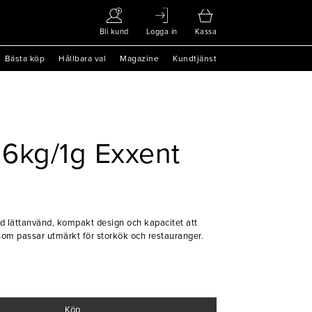
Bli kund
Logga in
Kassa
Bästa köp
Hållbara val
Magazine
Kundtjänst
 6kg/1g Exxent
d lättanvänd, kompakt design och kapacitet att
g som passar utmärkt för storkök och restauranger.
Köp