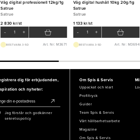
Våg digital professionell 12kg/1g
Våg digital hushåll 10kg 20g/1g
Satrue
Satrue
Satrue
Satrue
2 830 kr/st
1 133 kr/st
-
+
-
+
Art. Nr: M3671
Art. Nr: M3694
BEST.VARA 3-5D
BEST.VARA 3-5D
egistrera dig för erbjudanden,
Om Spis & Servis
Mi
Uppackat och klart
Lo
spiration och nyheter:
Profiltryck
Guider
Team Spis & Servis
Jag förstår och godkänner
sekretsspolicy
Vårt hållbarhetsarbete
Magazine
Om Spis & Servis