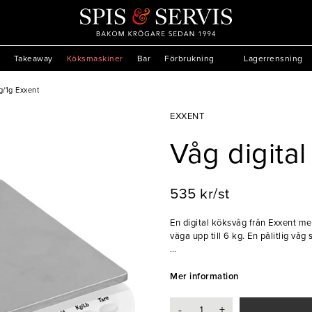
Takeaway
Köksmaskiner
Bar
Förbrukning
Lagerrensning
g/1g Exxent
EXXENT
Våg digital
535 kr/st
En digital köksvåg från Exxent me
väga upp till 6 kg. En pålitlig vå
- Lättanvänd och kompakt
- Kapacitet: 6kg
Mer information
-
+