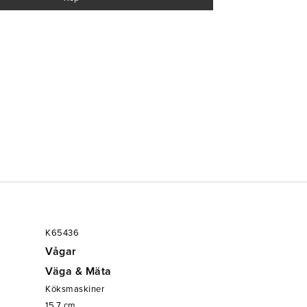
K65436
Vågar
Väga & Mäta
Köksmaskiner
15.7
cm