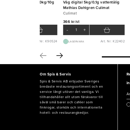
g digital elektronisk 30kg/10g
Våg digital 5kg/0,1g vattentålig
ehnle
Mathias Dahlgren Culimat
ehnle
Culimat
370 kr/st
366 kr/st
-
+
-
+
Art. Nr: K90524
Art. Nr: K22402
BEST.VARA 3-5D
LAGERVARA
Om Spis & Servis
R
Spis & Servis AB erbjuder Sveriges
in
bredaste restaurangsortiment och en
service långt utöver det vanliga. Vi
tillhandahåller allt utom färskvaror till
såväl små barer och caféer som
finkrogar, storkök och internationella
hotell- och restaurangkedjor.