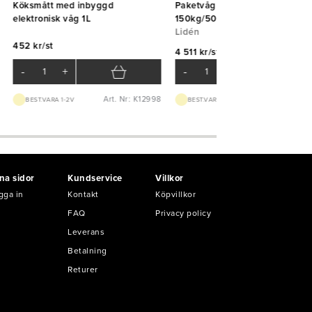
Köksmått med inbyggd
Paketvåg elektronisk LE3
elektronisk våg 1L
150kg/50g
Lidén
452 kr/st
4 511 kr/st
-
+
-
+
Art. Nr: K12998
Art. Nr: K53
BEST.VARA 1-2V
BEST.VARA 3-5D
na sidor
Kundservice
Villkor
gga in
Kontakt
Köpvillkor
FAQ
Privacy policy
Leverans
Betalning
Returer