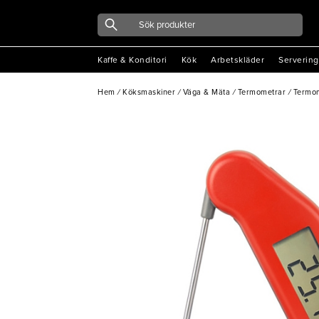
Kaffe & Konditori
Kök
Arbetskläder
Servering
Hem
/
Köksmaskiner
/
Väga & Mäta
/
Termometrar
/
Termom