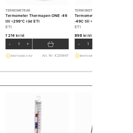
TERMOMETRAR
TERMOMETRAR
Termometer Thermapen ONE -49
Termometer Thermapen Classi
till +299°C röd ETI
-49C till +299°C vit ETI
ETI
ETI
1 214 kr/st
898 kr/st
-
+
-
+
Art. Nr: K235447
Art. Nr: K23
BEST.VARA 3-5D
BEST.VARA 3-5D