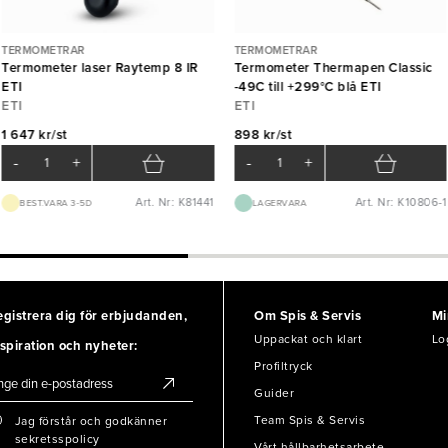
TERMOMETRAR
TERMOMETRAR
Termometer laser Raytemp 8 IR
Termometer Thermapen Classic
ETI
-49C till +299°C blå ETI
ETI
ETI
1 647 kr/st
898 kr/st
-
+
-
+
Art. Nr: K81441
Art. Nr: K10806-1
BEST.VARA 3-5D
LAGERVARA
egistrera dig för erbjudanden,
Om Spis & Servis
Mi
Uppackat och klart
Lo
spiration och nyheter:
Profiltryck
Guider
Team Spis & Servis
Jag förstår och godkänner
sekretsspolicy
Vårt hållbarhetsarbete