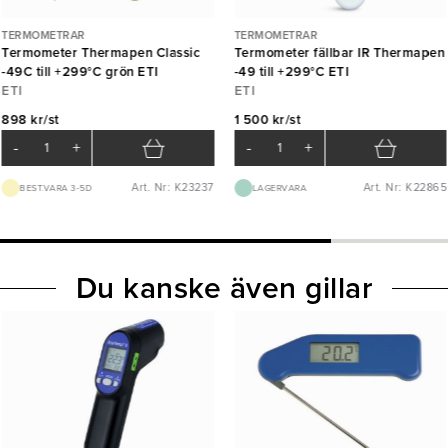
TERMOMETRAR
TERMOMETRAR
Termometer Thermapen Classic
Termometer fällbar IR Thermapen
-49C till +299°C grön ETI
-49 till +299°C ETI
ETI
ETI
898 kr/st
1 500 kr/st
-
+
-
+
Art. Nr: K23237
Art. Nr: K22865
BEST.VARA 3-5D
LAGERVARA
Du kanske även gillar