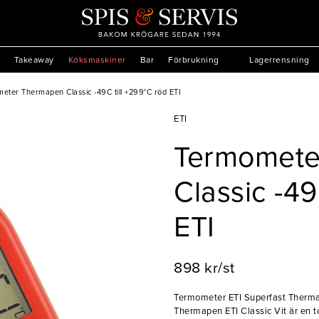
Takeaway
Köksmaskiner
Bar
Förbrukning
Lagerrensning
eter Thermapen Classic -49C till +299°C röd ETI
ETI
Termomete
Classic -49
ETI
898 kr/st
Termometer ETI Superfast Ther
Thermapen ETI Classic Vit är en t