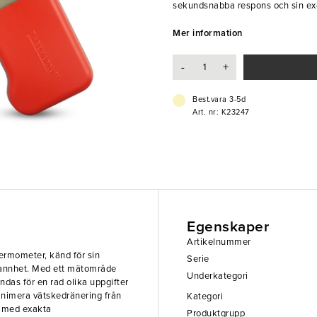
sekundsnabba respons och sin ex
-49,9 till 299,9 °C kan denna term
professionellt kök.Spetsen är tun
Mer information
vid mätning. Den har en tydlig di
decimals noggrannhet. Förutom d
-
+
med hänsyn till livslängd och hyg
- Automatisk avstängningsfunkti
Best.vara 3-5d
- Biometric-behandling mot bakteri
Art. nr: K23247
- Vattenskyddad, rostfri och robu
- Mått: Ø 3,3 x 115 mm
Egenskaper
Artikelnummer
termometer, känd för sin
Serie
rannhet. Med ett mätområde
Underkategori
das för en rad olika uppgifter
minimera vätskedränering från
Kategori
y med exakta
Produktgrupp