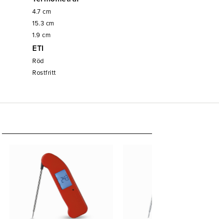
4.7
cm
15.3
cm
1.9
cm
ETI
Röd
Rostfritt