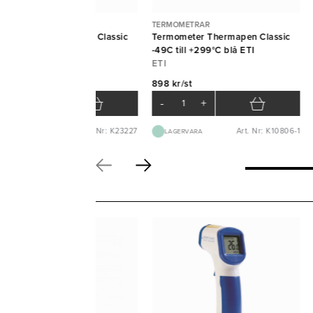
RMOMETRAR
TERMOMETRAR
rmometer Thermapen Classic
Termometer Thermapen Classic
9C till +299°C gul ETI
-49C till +299°C blå ETI
I
ETI
8 kr/st
898 kr/st
-
+
-
+
Art. Nr: K23227
Art. Nr: K10806-1
BEST.VARA 3-5D
LAGERVARA