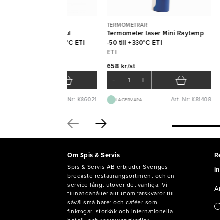
RMOMETRAR
TERMOMETRAR
rmometer Therma 1 gul
Termometer laser Mini Raytemp
tering kit -99 till +299°C ETI
-50 till +330°C ETI
I
ETI
208 kr/st
658 kr/st
-
+
-
+
Art. Nr: K86021
Art. Nr: K81408
LAGERVARA
LAGERVARA
Om Spis & Servis
R
Spis & Servis AB erbjuder Sveriges
in
bredaste restaurangsortiment och en
service långt utöver det vanliga. Vi
tillhandahåller allt utom färskvaror till
såväl små barer och caféer som
finkrogar, storkök och internationella