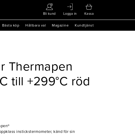
Bli kund
Logga in
Kassa
Bästa köp
Hållbara val
Magazine
Kundtjänst
r Thermapen
C till +299°C röd
mapen®
oppklass instickstermometer, känd för sin