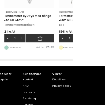
TERMOMETRAR
TERMOMETRAR
Termometer kyl/frys med hänge
Termometer Thermapen Classi
-40 till +40°C
-49C till +299°C grön ETI
Termometerfabriken
ETI
21 kr/st
898 kr/st
-
+
-
+
Art. Nr: K51811
Art. Nr: K23
LAGERVARA
BEST.VARA 3-5D
na sidor
Kundservice
Villkor
gga in
Kontakt
Köpvillkor
FAQ
Privacy policy
Leverans
Betalning
Returer