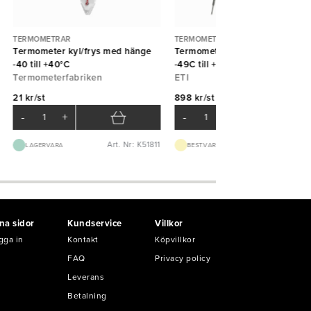
TERMOMETRAR
TERMOMETRAR
Termometer kyl/frys med hänge
Termometer Thermapen Classi
-40 till +40°C
-49C till +299°C grön ETI
Termometerfabriken
ETI
21 kr/st
898 kr/st
-
+
-
+
Art. Nr: K51811
Art. Nr: K23
LAGERVARA
BEST.VARA 3-5D
na sidor
Kundservice
Villkor
gga in
Kontakt
Köpvillkor
FAQ
Privacy policy
Leverans
Betalning