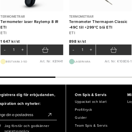
TERMOMETRAR
TERMOMETRAR
Termometer laser Raytemp 8 IR
Termometer Thermapen Classic
ETI
-49C till +299°C blå ETI
ETI
ETI
1 647 kr/st
898 kr/st
-
+
-
+
Art. Nr: K81441
Art. Nr: K10806-1
BEST.VARA 3-5D
LAGERVARA
egistrera dig för erbjudanden,
Om Spis & Servis
Mi
Uppackat och klart
Lo
spiration och nyheter:
Profiltryck
Guider
Team Spis & Servis
Jag förstår och godkänner
sekretsspolicy