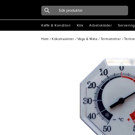
Kaffe & Konditori
Kök
Arbetskläder
Servering
Hem
/
Köksmaskiner
/
Väga & Mäta
/
Termometrar
/
Termom