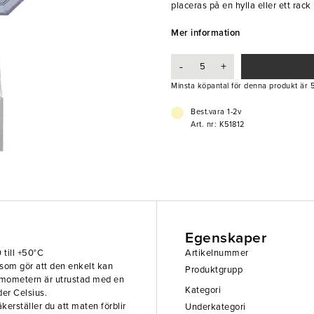
placeras på en hylla eller ett rack
och tydlig display som visar tempe
Genom att hålla en konstant temper
Mer information
frisk och hållbar under en längre 
Mätområde: -50 till 50 °C.
-
+
Vridbar för höger och vänster mo
Minsta köpantal för denna produkt är 5
Ø 70mm
Material Plast
Best.vara 1-2v
Art. nr: K51812
Egenskaper
till +50°C
Artikelnummer
som gör att den enkelt kan
Produktgrupp
 Termometern är utrustad med en
Kategori
der Celsius.
kerställer du att maten förblir
Underkategori