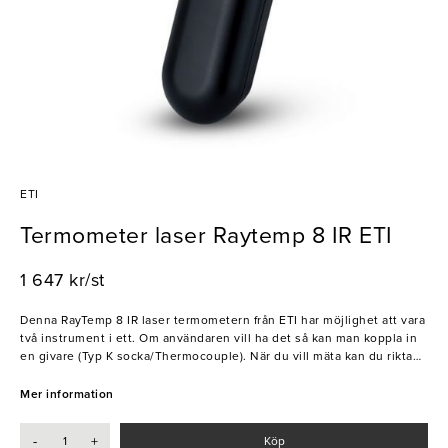
ETI
Termometer laser Raytemp 8 IR ETI
1 647 kr/st
Denna RayTemp 8 IR laser termometern från ETI har möjlighet att vara
två instrument i ett. Om användaren vill ha det så kan man koppla in
en givare (Typ K socka/Thermocouple). När du vill mäta kan du rikta
termometern mot det du vill mäta och håll in knappen så borde det
dyka upp en röd där du mäter. Du läser av temperaturen på den
Mer information
lättavlästa displayen. RayTemp 8 har ett mätområde som sträcker sig
mellan -60 till 500°C för IR, och sedan ett annat på -64 till 1370 °C om
-
+
Köp
användaren skulle koppla in en insticksgivare. Raytemp stänger av