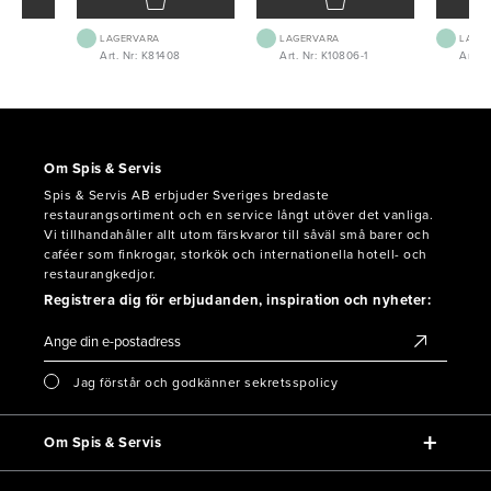
LAGERVARA
LAGERVARA
LAGE
1
Art. Nr: K81408
Art. Nr: K10806-1
Art. N
Om Spis & Servis
Spis & Servis AB erbjuder Sveriges bredaste
restaurangsortiment och en service långt utöver det vanliga.
Vi tillhandahåller allt utom färskvaror till såväl små barer och
caféer som finkrogar, storkök och internationella hotell- och
restaurangkedjor.
Registrera dig för erbjudanden, inspiration och nyheter:
Jag förstår och godkänner sekretsspolicy
Om Spis & Servis