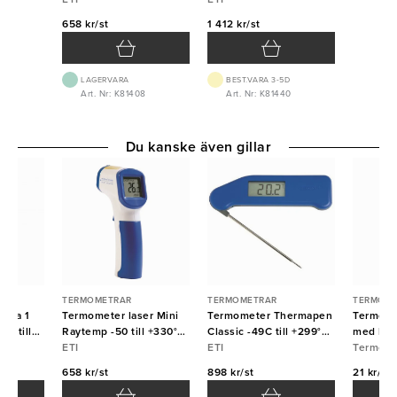
658 kr/st
1 412 kr/st
LAGERVARA
BEST.VARA 3-5D
Art. Nr: K81408
Art. Nr: K81440
Du kanske även gillar
TERMOMETRAR
TERMOMETRAR
TERMOME
rma 1
Termometer laser Mini
Termometer Thermapen
Termomet
99 till
Raytemp -50 till +330°C
Classic -49C till +299°C
med häng
ETI
ETI
blå ETI
ETI
+40°C
Termome
658 kr/st
898 kr/st
21 kr/st