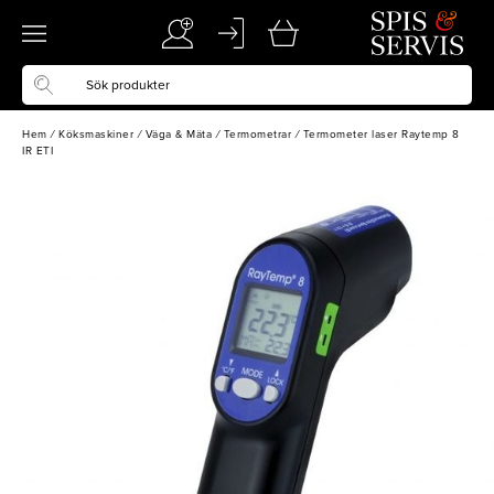
Hem
/
Köksmaskiner
/
Väga & Mäta
/
Termometrar
/
Termometer laser Raytemp 8
IR ETI