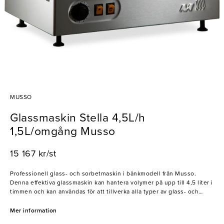
MUSSO
Glassmaskin Stella 4,5L/h
1,5L/omgång Musso
15 167 kr/st
Professionell glass- och sorbetmaskin i bänkmodell från Musso.
Denna effektiva glassmaskin kan hantera volymer på upp till 4,5 liter i
timmen och kan användas för att tillverka alla typer av glass- och
sorbetsorter. Maskinen är tillverkad i rostfritt stål och har en inbyggd
mekanisk timer, en pålitlig kompressor samt en mycket kraftfull motor
Mer information
för effektiv drift. Mussos glassmaskin är perfekt för restauranger,