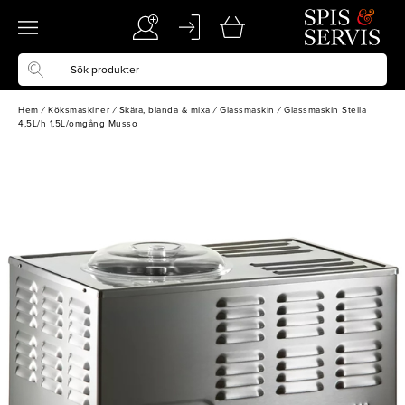
Hem
/
Köksmaskiner
/
Skära, blanda & mixa
/
Glassmaskin
/
Glassmaskin Stella
4,5L/h 1,5L/omgång Musso