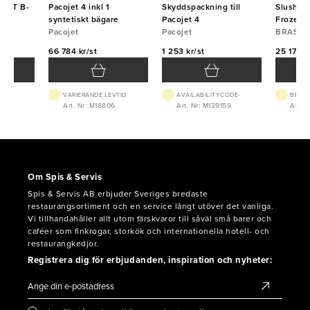
MART B-
Pacojet 4 inkl 1
Skyddspackning till
Slushma
BRAS
syntetiskt bägare
Pacojet 4
Frozen 
Pacojet
Pacojet
BRAS
66 784 kr/st
1 253 kr/st
25 175 k
VARIERANDE LEVTID
AVAILABILITYCODE-
BEST.
15
Art. Nr: M18806
Art. Nr: M139159
Art. 
Om Spis & Servis
Spis & Servis AB erbjuder Sveriges bredaste
restaurangsortiment och en service långt utöver det vanliga.
Vi tillhandahåller allt utom färskvaror till såväl små barer och
caféer som finkrogar, storkök och internationella hotell- och
restaurangkedjor.
Registrera dig för erbjudanden, inspiration och nyheter: