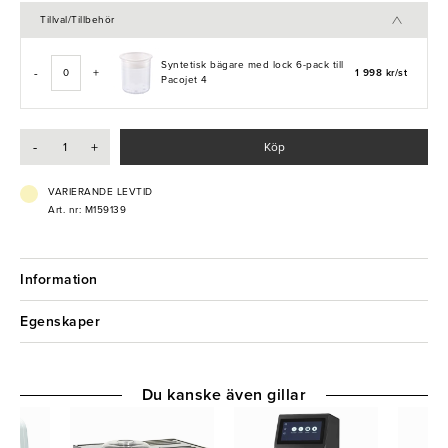
- Säkerställer stabilitet
Tillval/Tillbehör
- Kompatibel med syntetiska bägare
- 6-pack
Syntetisk bägare med lock 6-pack till
-
+
1 998 kr/st
Pacojet 4
-
+
Köp
VARIERANDE LEVTID
Art. nr: M159139
Information
Egenskaper
Du kanske även gillar