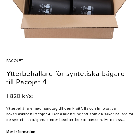
PACOJET
Ytterbehållare för syntetiska bägare
till Pacojet 4
1 820 kr/st
Ytterbehållare med handtag till den kraftfulla och innovativa
köksmaskinen Pacojet 4. Behållaren fungerar som en säker hållare för
de syntetiska bägarna under bearbertingsprocessen. Med dess
praktiska handtag är den dessutom enkel att hantera, samtidigt som
dess slitstarka material säkerställer långvarig hållbarhet.
Mer information