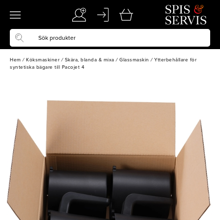
Hem
/
Köksmaskiner
/
Skära, blanda & mixa
/
Glassmaskin
/
Ytterbehållare för
syntetiska bägare till Pacojet 4