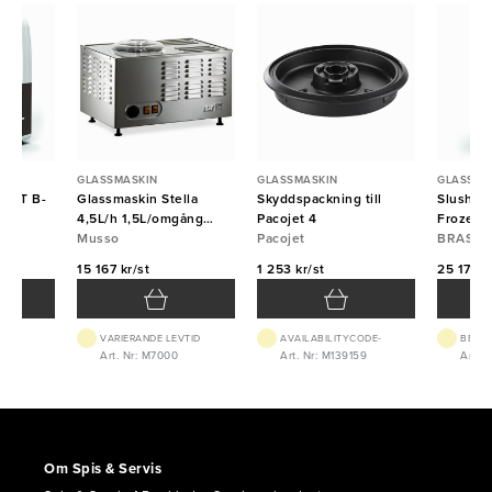
GLASSMASKIN
GLASSMASKIN
GLASSMA
MART B-
Glassmaskin Stella
Skyddspackning till
Slushma
BRAS
4,5L/h 1,5L/omgång
Pacojet 4
Frozen 
Musso
Musso
Pacojet
BRAS
15 167 kr/st
1 253 kr/st
25 175 k
VARIERANDE LEVTID
AVAILABILITYCODE-
BEST.
15
Art. Nr: M7000
Art. Nr: M139159
Art. 
Om Spis & Servis