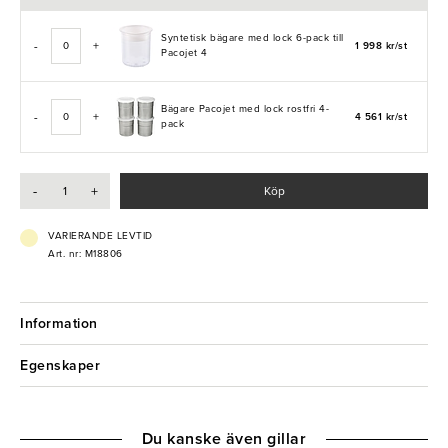
- Exceptionellt tyst
- Syntetisk bägare ingår
Syntetisk bägare med lock 6-pack till
-
+
1 998 kr/st
- Lättnavigerad touch-display
Pacojet 4
Bägare Pacojet med lock rostfri 4-
-
+
4 561 kr/st
pack
-
+
Köp
VARIERANDE LEVTID
Art. nr: M18806
Information
Egenskaper
Du kanske även gillar