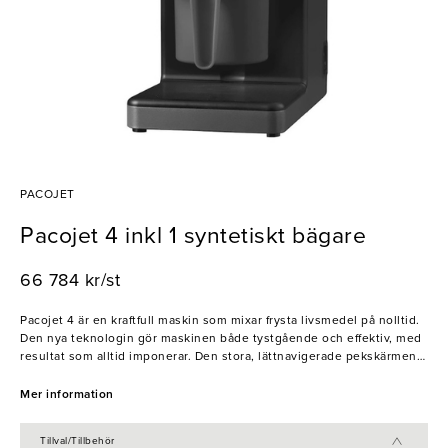
PACOJET
Pacojet 4 inkl 1 syntetiskt bägare
66 784 kr/st
Pacojet 4 är en kraftfull maskin som mixar frysta livsmedel på nolltid.
Den nya teknologin gör maskinen både tystgående och effektiv, med
resultat som alltid imponerar. Den stora, lättnavigerade pekskärmen
erbjuder en mängd användningsmöjligheter. Med maskinen följer en
syntetisk bägare med lock, en ytterbehållare och en skyddspackning
Mer information
– allt ni behöver för att skapa silkeslen glass, luftiga mousser och
mycket mer. Perfekt för restauranger, hotell och caféer.
Tillval/Tillbehör