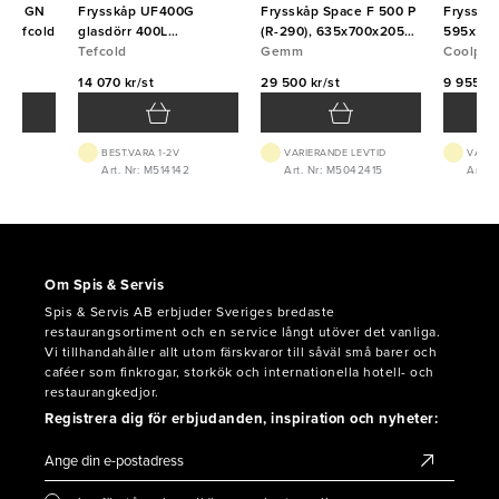
ette GN
Frysskåp UF400G
Frysskåp Space F 500 P
Frysskåp
 Tefcold
glasdörr 400L
(R-290), 635x700x2050,
595x595
600x585x1855 Tefcold
Tefcold
Gemm
Gemm
Coolpart
14 070 kr/st
29 500 kr/st
9 955 kr
BEST.VARA 1-2V
VARIERANDE LEVTID
VARIE
01
Art. Nr: M514142
Art. Nr: M5042415
Art. 
Om Spis & Servis
Spis & Servis AB erbjuder Sveriges bredaste
restaurangsortiment och en service långt utöver det vanliga.
Vi tillhandahåller allt utom färskvaror till såväl små barer och
caféer som finkrogar, storkök och internationella hotell- och
restaurangkedjor.
Registrera dig för erbjudanden, inspiration och nyheter: