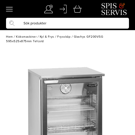
Hem
/
Köksmaskiner
/
Kyl & Frys
/
Frysskåp
/
Glasfrys GF200VSG
595x525x875mm Tefcold