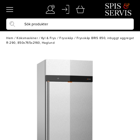
Hem
/
Köksmaskiner
/
Kyl & Frys
/
Frysskåp
/
Frysskåp BRIS 850, inbyggt aggregat
R-290, 850x765x2160, Haglund