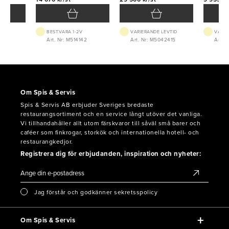
VTID
BEST.VARA 1-2V
VARIERANDE LEVTID
VARIE
3875
Art. Nr: M514142
Art. Nr: M5042415
Art. 
Om Spis & Servis
Spis & Servis AB erbjuder Sveriges bredaste
restaurangsortiment och en service långt utöver det vanliga.
Vi tillhandahåller allt utom färskvaror till såväl små barer och
caféer som finkrogar, storkök och internationella hotell- och
restaurangkedjor.
Registrera dig för erbjudanden, inspiration och nyheter:
Jag förstår och godkänner sekretsspolicy
Om Spis & Servis