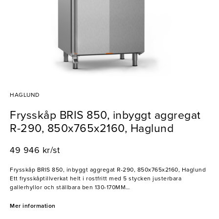
HAGLUND
Frysskåp BRIS 850, inbyggt aggregat
R-290, 850x765x2160, Haglund
49 946 kr/st
Frysskåp BRIS 850, inbyggt aggregat R-290, 850x765x2160, Haglund
Ett frysskåptillverkat helt i rostfritt med 5 stycken justerbara
gallerhyllor och ställbara ben 130-170MM
När man väljer ett frysskåp för en restaurang är det viktigt att tänka
Mer information
på faktorer som storlek, energieffektivitet, temperaturkontroll och