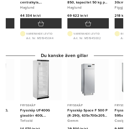
jo
centralkyla,
850, kapacitet 50 kg på
30cm Fi
850x765x2160, Haglund
Haglund
4 tim, inbyggt aggregat,
Haglund
Figgjo
Haglund
44 334 kr/st
69 622 kr/st
218 kr/s
VARIERANDE LEVTID
VARIERANDE LEVTID
BEST.
Art. Nr: M51945044
Art. Nr: M51945002
Art. N
Du kanske även gillar
FRYSSKÅP
FRYSSKÅP
FRYSSKÅ
1470,
Frysskåp UF400G
Frysskåp Space F 500 P
Frysskåp
,
glasdörr 400L
(R-290), 635x700x2050,
595x595
600x585x1855 Tefcold
Tefcold
Gemm
Gemm
Coolpart
14 070 kr/st
29 500 kr/st
9 955 kr