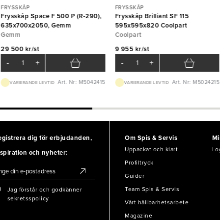
FRYSSKÅP
FRYSSKÅP
Frysskåp Space F 500 P (R-290),
Frysskåp Brilliant SF 115
635x700x2050, Gemm
595x595x820 Coolpart
Gemm
Coolpart
29 500 kr/st
9 955 kr/st
-
+
-
+
Art. Nr: M5042415
Art. Nr: M5024215
VARIERANDE LEVTID
VARIERANDE LEVTID
egistrera dig för erbjudanden,
Om Spis & Servis
Mi
Uppackat och klart
Lo
spiration och nyheter:
Profiltryck
Guider
Team Spis & Servis
Jag förstår och godkänner
sekretsspolicy
Vårt hållbarhetsarbete
Magazine