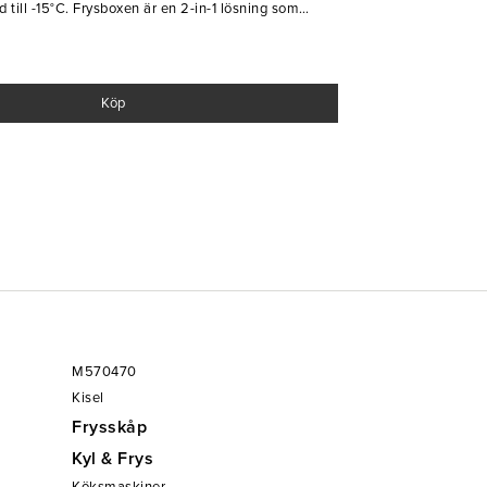
till -15°C. Frysboxen är en 2-in-1 lösning som
ilket kan ändras på frysboxens display och
en LED-lampa innanför så att man enkelt ser vad man
 garanterat bli en uppskattad del av den dagliga
Köp
M570470
Kisel
Frysskåp
Kyl & Frys