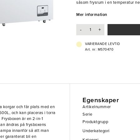
såsom frysrum i en temperatur ned 
fungerar både som frys och kyl, v
inställning. Frysboxen har även 
Mer information
letar efter. Denna frysbox kommer
verksamheten.
-
+
- 2-in-1 frys/kyl
- Svängbara & fasta hjul
VARIERANDE LEVTID
- Ingår 4st korgar
Art. nr: M570470
Egenskaper
 korgar och får plats med en
Artikelnummer
500L, och kan placeras i torra
Serie
. Frysboxen är en 2-in-1
Produktgrupp
 kan ändras på frysboxens
-lampa innanför så att man
Underkategori
er garanterat bli en