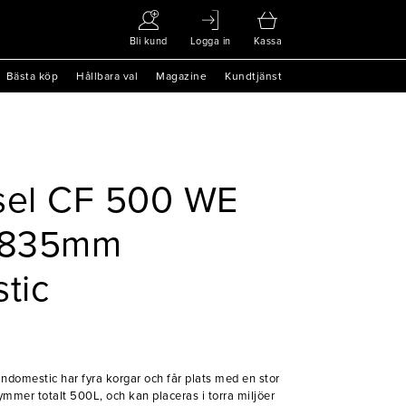
Bli kund
Logga in
Kassa
Bästa köp
Hållbara val
Magazine
Kundtjänst
sel CF 500 WE
x835mm
tic
omestic har fyra korgar och får plats med en stor
ymmer totalt 500L, och kan placeras i torra miljöer