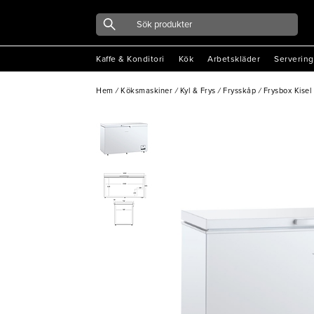
Kaffe & Konditori
Kök
Arbetskläder
Servering
Hem
/
Köksmaskiner
/
Kyl & Frys
/
Frysskåp
/
Frysbox Kise