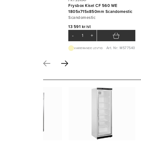
FRYSSKÅP
Frysbox Kisel CF 560 WE
1805x715x850mm Scandomestic
Scandomestic
13 591 kr/st
-
+
Art. Nr: M577540
VARIERANDE LEVTID