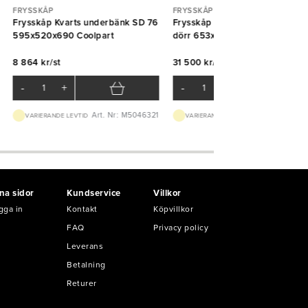
FRYSSKÅP
FRYSSKÅP
Frysskåp Kvarts underbänk SD 76
Frysskåp GCCN med högerhän
595x520x690 Coolpart
dörr 653x842x2040mm Asber
8 864 kr/st
31 500 kr/st
-
+
-
+
Art. Nr: M5046321
Art. Nr: M524
VARIERANDE LEVTID
VARIERANDE LEVTID
na sidor
Kundservice
Villkor
gga in
Kontakt
Köpvillkor
FAQ
Privacy policy
Leverans
Betalning
Returer