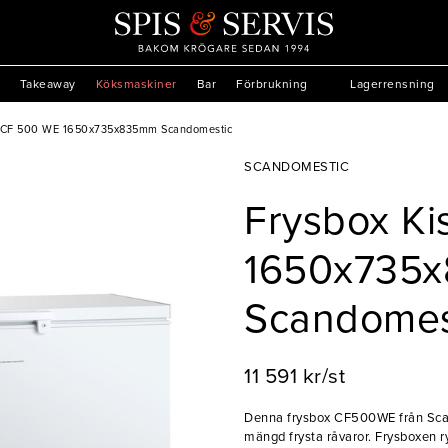
Takeaway
Köksmaskiner
Bar
Förbrukning
Lagerrensning
l CF 500 WE 1650x735x835mm Scandomestic
SCANDOMESTIC
Frysbox Ki
1650x735
Scandomes
11 591 kr/st
Denna frysbox CF500WE från Scand
mängd frysta råvaror. Frysboxen r