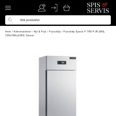
Hem
/
Köksmaskiner
/
Kyl & Frys
/
Frysskåp
/
Frysskåp Space F 700 P (R-290),
720x790x2050, Gemm