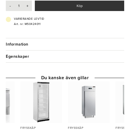
- Digital termostat
-
+
Köp
- Kapacitet: 4 GN2/1
VARIERANDE LEVTID
Art. nr: M50424011
Information
Egenskaper
Du kanske även gillar
FRYSSKÅP
FRYSSKÅP
FRYSSKÅ