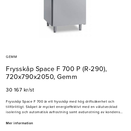
GEMM
Frysskåp Space F 700 P (R-290),
720x790x2050, Gemm
30 167 kr/st
Frysskåp Space F 700 är ett frysskåp med hög driftsäkerhet och
tillförlitligt. Skåpet är mycket energieffektivt med en välutvecklad
isolering och automatisk avfrostning samt avdunstning av kondens
vatten. Det är enkelt att rengöra och underhålla, perfekt för
restaurangkök.
Mer information
- Fläktkyla med nattfunktion för lägre enrgiförbrukning