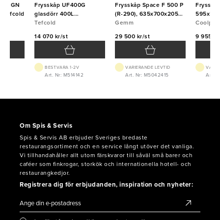
ette GN
Frysskåp UF400G
Frysskåp Space F 500 P
Frysskåp
 Tefcold
glasdörr 400L
(R-290), 635x700x2050,
595x595
600x585x1855 Tefcold
Tefcold
Gemm
Gemm
Coolpart
14 070 kr/st
29 500 kr/st
9 955 kr
BEST.VARA 1-2V
VARIERANDE LEVTID
VARIE
01
Art. Nr: M514142
Art. Nr: M5042415
Art. 
Om Spis & Servis
Spis & Servis AB erbjuder Sveriges bredaste
restaurangsortiment och en service långt utöver det vanliga.
Vi tillhandahåller allt utom färskvaror till såväl små barer och
caféer som finkrogar, storkök och internationella hotell- och
restaurangkedjor.
Registrera dig för erbjudanden, inspiration och nyheter: