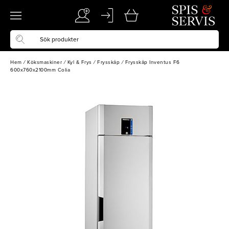
Hem
/
Köksmaskiner
/
Kyl & Frys
/
Frysskåp
/
Frysskåp Inventus F6
600x760x2100mm Colia