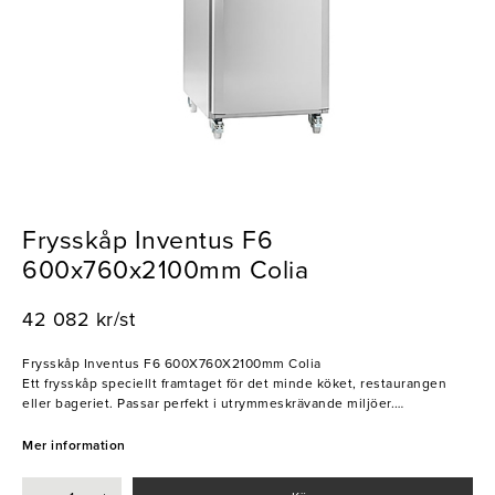
Frysskåp Inventus F6
600x760x2100mm Colia
42 082 kr/st
Frysskåp Inventus F6 600X760X2100mm Colia
Ett frysskåp speciellt framtaget för det minde köket, restaurangen
eller bageriet. Passar perfekt i utrymmeskrävande miljöer.
Detta frysskåp är mycket effektivt och miljösmart och är i energiklass
A.
Mer information
Levereras med fyra stycken rostfria hyllor och rymma 25 stycken
bakplåtar (medföljer inte) med 40 mm avstånd mellan facken.