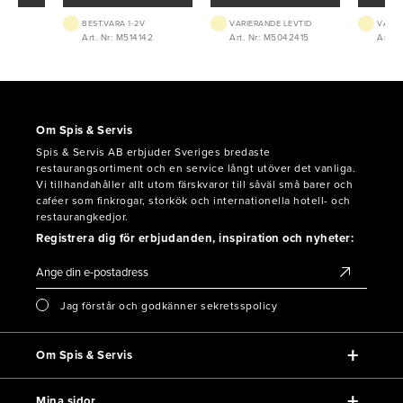
BEST.VARA 1-2V
VARIERANDE LEVTID
VARIE
01
Art. Nr: M514142
Art. Nr: M5042415
Art. 
Om Spis & Servis
Spis & Servis AB erbjuder Sveriges bredaste
restaurangsortiment och en service långt utöver det vanliga.
Vi tillhandahåller allt utom färskvaror till såväl små barer och
caféer som finkrogar, storkök och internationella hotell- och
restaurangkedjor.
Registrera dig för erbjudanden, inspiration och nyheter:
Jag förstår och godkänner sekretsspolicy
Om Spis & Servis
Mina sidor