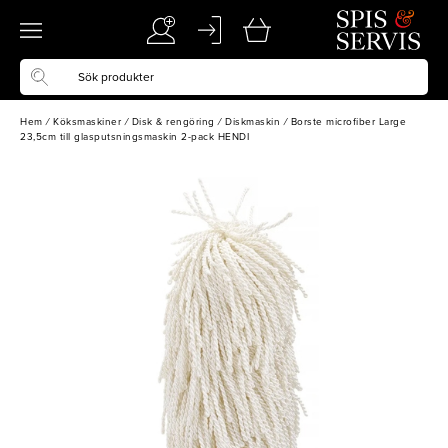
Hem
/
Köksmaskiner
/
Disk & rengöring
/
Diskmaskin
/
Borste microfiber Large
23,5cm till glasputsningsmaskin 2-pack HENDI