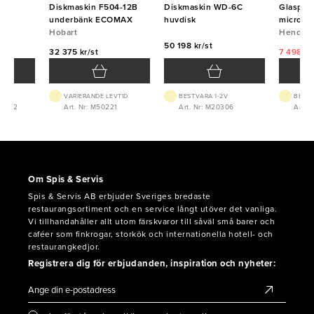
till
Diskmaskin F504-12B
Diskmaskin WD-6C
Glasput
underbänk ECOMAX
huvdisk
microfib
Hobart
HENDI
Hendi
t
50 198 kr/st
32 375 kr/st
7 498 kr
VARIERANDE LEVTID
BEST.VARA 1-2V
BEST.
05022
Art. Nr: M50221
Art. Nr: M20306
Art. 
Om Spis & Servis
Spis & Servis AB erbjuder Sveriges bredaste
restaurangsortiment och en service långt utöver det vanliga.
Vi tillhandahåller allt utom färskvaror till såväl små barer och
caféer som finkrogar, storkök och internationella hotell- och
restaurangkedjor.
Registrera dig för erbjudanden, inspiration och nyheter: