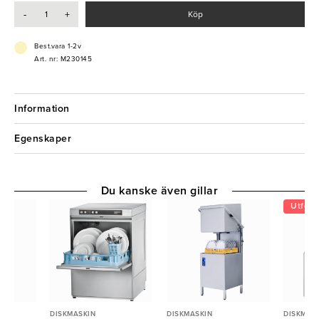
- Polerar insida och utsida samtidigt
-
+
Köp
- 2-pack
- Tål ej diskmaskin
Best.vara 1-2v
Art. nr: M230145
Information
Egenskaper
Du kanske även gillar
Utförs
DISKMASKIN
DISKMASKIN
DISKMAS