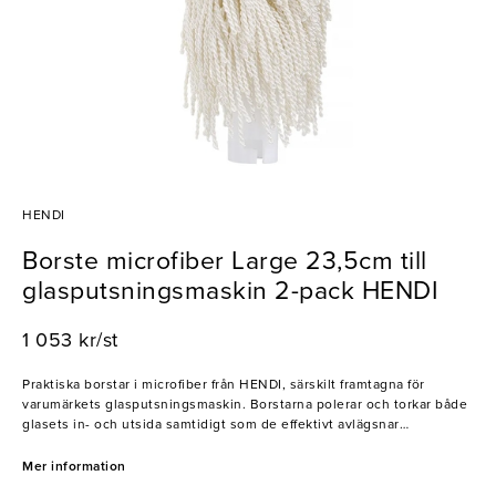
HENDI
Borste microfiber Large 23,5cm till
glasputsningsmaskin 2-pack HENDI
1 053 kr/st
Praktiska borstar i microfiber från HENDI, särskilt framtagna för
varumärkets glasputsningsmaskin. Borstarna polerar och torkar både
glasets in- och utsida samtidigt som de effektivt avlägsnar
vattenmärken. Ett professionellt verktyg för alla typer av
restaurangkök.
Mer information