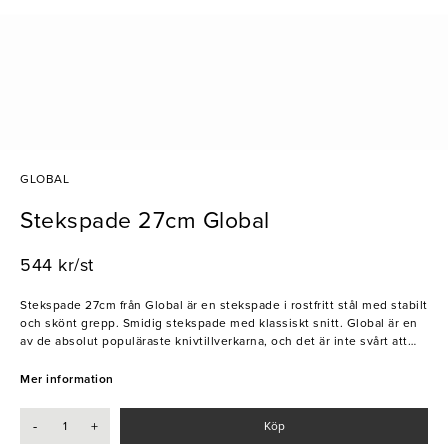
GLOBAL
Stekspade 27cm Global
544 kr/st
Stekspade 27cm från Global är en stekspade i rostfritt stål med stabilt
och skönt grepp. Smidig stekspade med klassiskt snitt. Global är en
av de absolut populäraste knivtillverkarna, och det är inte svårt att
förstå varför! Globalknivarna tillverkas av en egen stålblandning,
Cromova 18 och skaftet är fyllt med sjösand. Allt för att få en perfekt
Mer information
balanserad, behändig kniv.
-
+
Köp