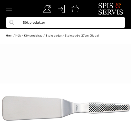
Hem
/
Kök
/
Köksredskap
/
Stekspadar
/
Stekspade 27cm Global