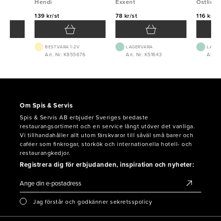
plastskaft Hendi
Hendi
Exxent
Östlin
139 kr/st
78 kr/st
116 kr/st
BEST.VARA 1-2V
LAGERVARA
LAGE
0
Art. Nr: K855676
Art. Nr: K51643
Art. 
Om Spis & Servis
Spis & Servis AB erbjuder Sveriges bredaste
restaurangsortiment och en service långt utöver det vanliga.
Vi tillhandahåller allt utom färskvaror till såväl små barer och
caféer som finkrogar, storkök och internationella hotell- och
restaurangkedjor.
Registrera dig för erbjudanden, inspiration och nyheter:
Jag förstår och godkänner sekretsspolicy