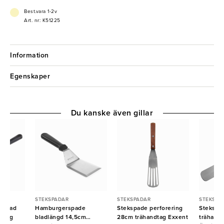
Best.vara 1-2v
Art. nr: K51225
Information
Egenskaper
Du kanske även gillar
STEKSPADAR
STEKSPADAR
STEKSPA
orerad
Hamburgerspade
Stekspade perforering
Stekspad
ndtag
bladlängd 14,5cm
28cm trähandtag Exxent
trähand