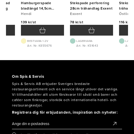
orerad
Hamburgerspade
Stekspade perforering
Stekspad
ndtag
bladlängd 14,5cm
28cm trähandtag Exxent
trähand
plastskaft Hendi
Hendi
Exxent
Östlin
139 kr/st
78 kr/st
116 kr/st
BEST.VARA 1-2V
LAGERVARA
LAGE
0
Art. Nr: K855676
Art. Nr: K51643
Art. 
Om Spis & Servis
Spis & Servis AB erbjuder Sveriges bredaste
restaurangsortiment och en service långt utöver det vanliga.
Vi tillhandahåller allt utom färskvaror till såväl små barer och
caféer som finkrogar, storkök och internationella hotell- och
restaurangkedjor.
Registrera dig för erbjudanden, inspiration och nyheter: