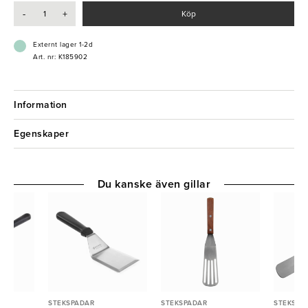
-
+
Köp
Externt lager 1-2d
Art. nr: K185902
Information
Egenskaper
Du kanske även gillar
STEKSPADAR
STEKSPADAR
STEKSPA