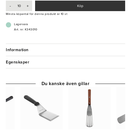
- Upphängningsbar
-
+
Köp
- Kan diskas i maskin
Minsta köpantal för denna produkt är 10 st
Lagervara
Art. nr: K343010
Information
Egenskaper
Du kanske även gillar