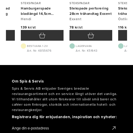
STEKSPADAR
STEKSPADAR
STEKSPA
orerad
Hamburgerspade
Stekspade perforering
Stekspad
ndtag
bladlängd 14,5cm
28cm trähandtag Exxent
trähand
plastskaft Hendi
Hendi
Exxent
Östlin
139 kr/st
78 kr/st
116 kr/st
BEST.VARA 1-2V
LAGERVARA
LAGE
0
Art. Nr: K855676
Art. Nr: K51643
Art. 
Om Spis & Servis
Spis & Servis AB erbjuder Sveriges bredaste
restaurangsortiment och en service långt utöver det vanliga.
Vi tillhandahåller allt utom färskvaror till såväl små barer och
caféer som finkrogar, storkök och internationella hotell- och
restaurangkedjor.
Registrera dig för erbjudanden, inspiration och nyheter: