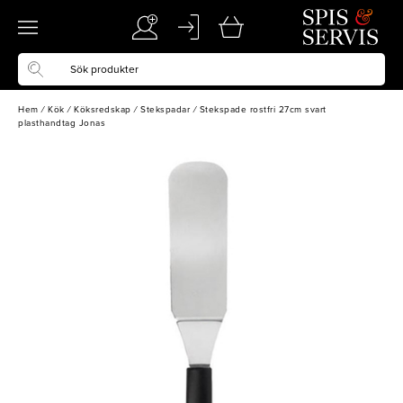
Hem
/
Kök
/
Köksredskap
/
Stekspadar
/
Stekspade rostfri 27cm svart
plasthandtag Jonas