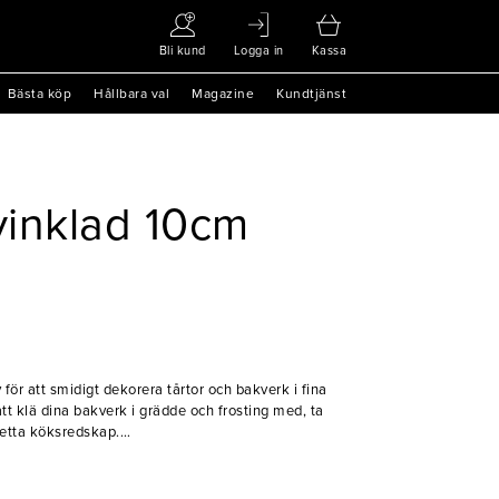
Bli kund
Logga in
Kassa
Bästa köp
Hållbara val
Magazine
Kundtjänst
 vinklad 10cm
ör att smidigt dekorera tårtor och bakverk i fina
tt klä dina bakverk i grädde och frosting med, ta
detta köksredskap.