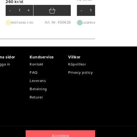
260 kr/st
-
+
-
+
Art. Nr: K50625
Art. Nr: K15
BEST.VARA 3-5D
LAGERVARA
na sidor
Kundservice
Villkor
gga in
Kontakt
Köpvillkor
FAQ
Privacy policy
Leverans
Betalning
Returer
Acceptera