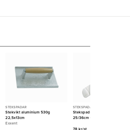
STEKSPADAR
STEKSPADAR
Stekvikt aluminium 530g
Stekspade stor kort trähandtag
22,5x13cm
25/36cm Östlin
Exxent
78 kr/st