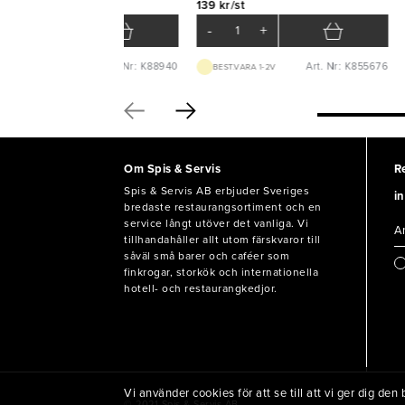
2 kr/st
139 kr/st
-
+
-
+
Art. Nr: K88940
Art. Nr: K855676
BEST.VARA 1-2V
BEST.VARA 1-2V
Om Spis & Servis
R
Spis & Servis AB erbjuder Sveriges
in
bredaste restaurangsortiment och en
service långt utöver det vanliga. Vi
tillhandahåller allt utom färskvaror till
såväl små barer och caféer som
finkrogar, storkök och internationella
hotell- och restaurangkedjor.
Vi använder cookies för att se till att vi ger dig d
© 2021 Spis & Servis AB