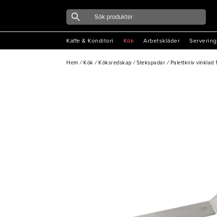
Kaffe & Konditori
Kök
Arbetskläder
Servering
Hem
/
Kök
/
Köksredskap
/
Stekspadar
/
Palettkniv vinklad