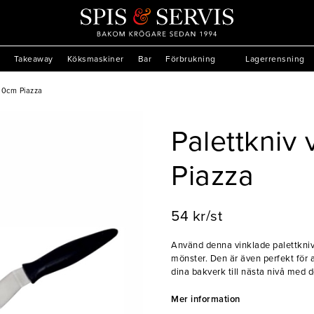
Takeaway
Köksmaskiner
Bar
Förbrukning
Lagerrensning
 10cm Piazza
Palettkniv
Piazza
54 kr/st
Använd denna vinklade palettkniv f
mönster. Den är även perfekt för a
dina bakverk till nästa nivå med 
- Skapa dekorativa mönster
Mer information
- Smidig