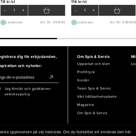
78 kr/st
116 kr/st
-
+
-
+
Art. Nr: K51643
Art. Nr: K56608
LAGERVARA
LAGERVARA
egistrera dig för erbjudanden,
Om Spis & Servis
Mi
Uppackat och klart
Lo
spiration och nyheter:
Profiltryck
Guider
Team Spis & Servis
Jag förstår och godkänner
sekretsspolicy
Vårt hållbarhetsarbete
Magazine
Om Spis & Servis
en bästa upplevelsen på vår hemsida. Om du fortsätter att använda den här