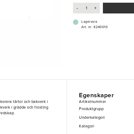
-
+
Lagervara
Art. nr: K240010
Egenskaper
korera tårtor och bakverk i
Artikelnummer
akverk i grädde och frosting
Produktgrupp
sredskap.
Underkategori
Kategori