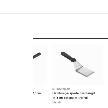
EKSPADAR
STEKSPADAR
ekspade perforerad 37,5cm
Hamburgerspade bladlängd
asthandtag
14,5cm plastskaft Hendi
PS
Hendi