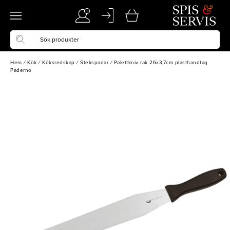
Hem
/
Kök
/
Köksredskap
/
Stekspadar
/
Palettkniv rak 26x3,7cm plasthandtag
Paderno