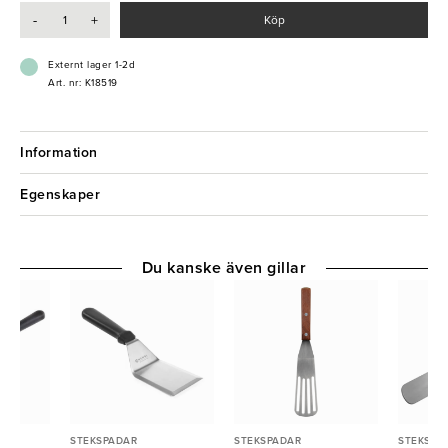
- Tål diskmaskin
-
+
Köp
Externt lager 1-2d
Art. nr: K18519
Information
Egenskaper
Du kanske även gillar
STEKSPADAR
STEKSPADAR
STEKSPA