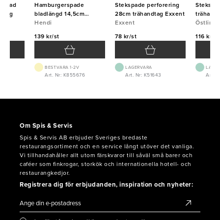
orerad
Hamburgerspade
Stekspade perforering
Stekspad
ndtag
bladlängd 14,5cm
28cm trähandtag Exxent
trähand
plastskaft Hendi
Hendi
Exxent
Östlin
139 kr/st
78 kr/st
116 kr/st
BEST.VARA 1-2V
LAGERVARA
LAGE
0
Art. Nr: K855676
Art. Nr: K51643
Art. 
Om Spis & Servis
Spis & Servis AB erbjuder Sveriges bredaste
restaurangsortiment och en service långt utöver det vanliga.
Vi tillhandahåller allt utom färskvaror till såväl små barer och
caféer som finkrogar, storkök och internationella hotell- och
restaurangkedjor.
Registrera dig för erbjudanden, inspiration och nyheter: