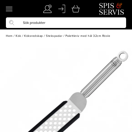
Hem
/
Kök
/
Köksredskap
/
Stekspadar
/
Palettkniv med hål 32cm Rösle