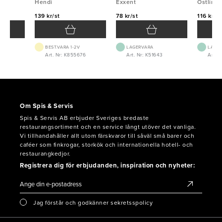
plastskaft Hendi
Hendi
Exxent
Östlin
139 kr/st
78 kr/st
116 kr/st
BEST.VARA 1-2V
LAGERVARA
LAGE
0
Art. Nr: K855676
Art. Nr: K51643
Art. 
Om Spis & Servis
Spis & Servis AB erbjuder Sveriges bredaste
restaurangsortiment och en service långt utöver det vanliga.
Vi tillhandahåller allt utom färskvaror till såväl små barer och
caféer som finkrogar, storkök och internationella hotell- och
restaurangkedjor.
Registrera dig för erbjudanden, inspiration och nyheter:
Jag förstår och godkänner sekretsspolicy