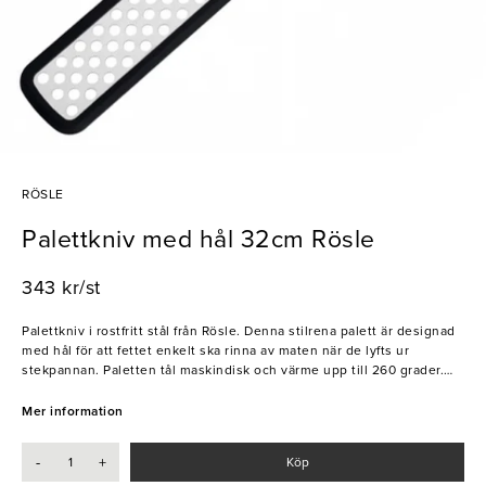
RÖSLE
Palettkniv med hål 32cm Rösle
343 kr/st
Palettkniv i rostfritt stål från Rösle. Denna stilrena palett är designad
med hål för att fettet enkelt ska rinna av maten när de lyfts ur
stekpannan. Paletten tål maskindisk och värme upp till 260 grader.
Rösle grundades 1888 av rörmokaren Karl Theodor Rösle. Företaget
specialiserade sig då på produkter och accessoarer kopplade till
Mer information
byggbranschen men Rösle insåg redan 1903 att det fanns en stor
efterfrågan på köksredskap som sedan kom att ta en plats i
-
+
Köp
bassortimentet.