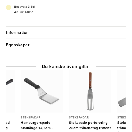
Best.vara 3-5d
Art. nr: K10640
Information
Egenskaper
Du kanske även gillar
STEKSPADAR
STEKSPADAR
STEKSPA
orerad
Hamburgerspade
Stekspade perforering
Stekspad
ndtag
bladlängd 14,5cm
28cm trähandtag Exxent
trähand