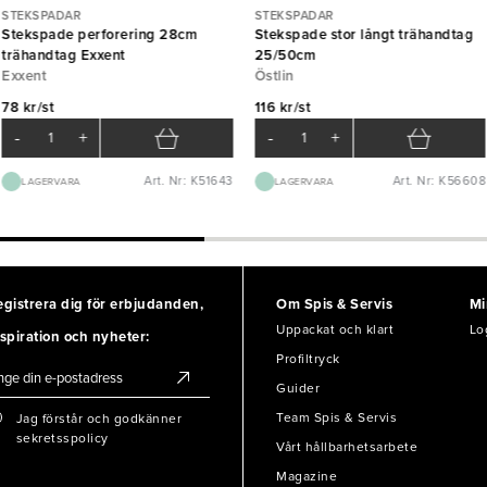
STEKSPADAR
STEKSPADAR
Stekspade perforering 28cm
Stekspade stor långt trähandtag
trähandtag Exxent
25/50cm
Exxent
Östlin
78 kr/st
116 kr/st
-
+
-
+
Art. Nr: K51643
Art. Nr: K56608
LAGERVARA
LAGERVARA
egistrera dig för erbjudanden,
Om Spis & Servis
Mi
Uppackat och klart
Lo
spiration och nyheter:
Profiltryck
Guider
Team Spis & Servis
Jag förstår och godkänner
sekretsspolicy
Vårt hållbarhetsarbete
Magazine