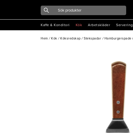
Kaffe & Konditori
Kök
Arbetskläder
Servering
Hem
/
Kök
/
Köksredskap
/
Stekspadar
/
Hamburgerspade m