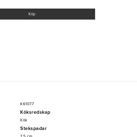
ande lack
Köp
K61077
Köksredskap
Kök
Stekspadar
7.5
cm