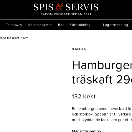
Takeaway
Köksmaskiner
Bar
Förbrukning
Lagerrensning
ed träskaft 29cm
XANTIA
Hamburge
träskaft 2
132 kr/st
En hamburgerspade, utvecklad för 
och storkök. Spateln är tillverkad i
med skyddande lack som ger ett 
- Tillverkad i rostfritt stål 18/0
Mer information