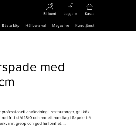
Bli kund
Logga in
Kassa
Bästa köp
Hållbara val
Magazine
Kundtjänst
rspade med
9cm
professionell användning i restauranger, grillkök
 rostfritt stål 18/0 och har ett handtag i Sapele-trä
bekvämt grepp och god hållbarhet.