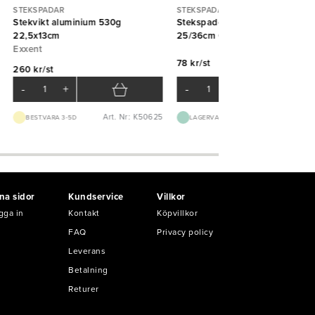
STEKSPADAR
STEKSPADAR
Stekvikt aluminium 530g
Stekspade stor kort trähandtag
22,5x13cm
25/36cm Östlin
Exxent
78 kr/st
260 kr/st
-
+
-
+
Art. Nr: K50625
Art. Nr: K15
BEST.VARA 3-5D
LAGERVARA
na sidor
Kundservice
Villkor
gga in
Kontakt
Köpvillkor
FAQ
Privacy policy
Leverans
Betalning
Returer