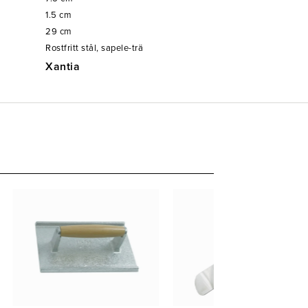
1.5
cm
29
cm
Rostfritt stål, sapele-trä
Xantia