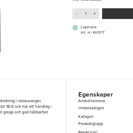
- Handtag i Sapele-trä med skydd
-
+
Lagervara
Art. nr: K61077
Egenskaper
ändning i restauranger,
Artikelnummer
 stål 18/0 och har ett handtag i
Underkategori
 grepp och god hållbarhet.
Kategori
Produktgrupp
Bredd (cm)