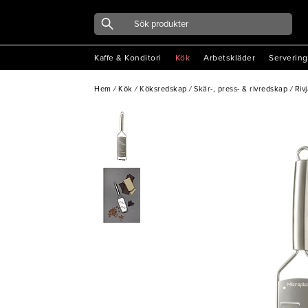
Kaffe & Konditori
Kök
Arbetskläder
Servering
Hem
/
Kök
/
Köksredskap
/
Skär-, press- & rivredskap
/
Riv