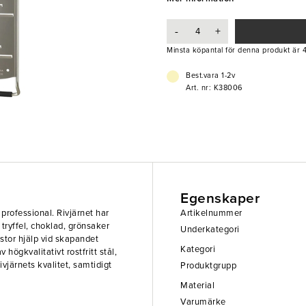
härliga aromer till rätterna.
-
+
- Ergonomiskt handtag
- Halkfri gummibas
Minsta köpantal för denna produkt är 4
- Tål maskindisk
Best.vara 1-2v
Art. nr: K38006
Egenskaper
e professional. Rivjärnet har
Artikelnummer
 tryffel, choklad, grönsaker
Underkategori
 stor hjälp vid skapandet
Kategori
 högkvalitativt rostfritt stål,
ivjärnets kvalitet, samtidigt
Produktgrupp
Material
Varumärke