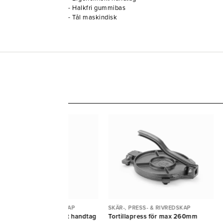
- Halkfri gummibas
- Tål maskindisk
ÄR-, PRESS- & RIVREDSKAP
SKÄR-, PRESS- & RIVREDSKAP
vjärn Gourmet fin svart handtag
Tortillapress för max 260mm