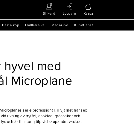
Bli kund
Logga in
Kassa
Bästa köp
Hållbara val
Magazine
Kundtjänst
or hyvel med
ål Microplane
ån Microplanes serie professional. Rivjärnet har sex
vid rivning av tryffel, choklad, grönsaker och
lyx och är till stor hjälp vid skapandet vackra
illverkad av högkvalitativt rostfritt stål, kan ni riva
ta på rivjärnets kvalitet, samtidigt som det tillför