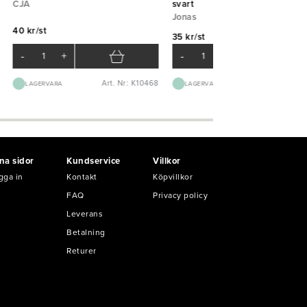
CJA
svart
Jonas
40 kr/st
35 kr/st
-
+
-
+
Art. Nr: K10468
Art. Nr: K65
LAGERVARA
LAGERVARA
na sidor
Kundservice
Villkor
gga in
Kontakt
Köpvillkor
FAQ
Privacy policy
Leverans
Betalning
Returer