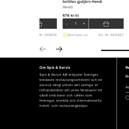
croplane
tortillas gjutjärn Hendi
Hendi
9 kr/st
676 kr/st
-
+
-
+
Art. Nr: K45004
Art. Nr: K611067
LAGERVARA
BEST.VARA 1-2V
Om Spis & Servis
R
Spis & Servis AB erbjuder Sveriges
in
bredaste restaurangsortiment och en
service långt utöver det vanliga. Vi
tillhandahåller allt utom färskvaror till
såväl små barer och caféer som
finkrogar, storkök och internationella
hotell- och restaurangkedjor.