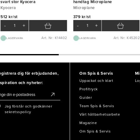
svart stor Kyocera
handtag Microplane
Kyocera
Microplane
512 kr/st
379 kr/st
-
+
-
+
Art. Nr: K14402
Art. Nr: K45202
LAGERVARA
LAGERVARA
egistrera dig för erbjudanden,
Om Spis & Servis
Mi
Uppackat och klart
Lo
spiration och nyheter:
Profiltryck
Guider
Team Spis & Servis
Jag förstår och godkänner
sekretsspolicy
Vårt hållbarhetsarbete
Magazine
Om Spis & Servis