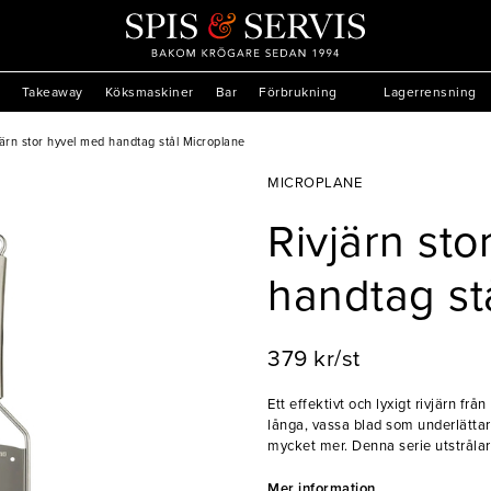
Takeaway
Köksmaskiner
Bar
Förbrukning
Lagerrensning
järn stor hyvel med handtag stål Microplane
MICROPLANE
Rivjärn st
handtag st
379 kr/st
Ett effektivt och lyxigt rivjärn fr
långa, vassa blad som underlättar 
mycket mer. Denna serie utstrålar 
dekorationer till mat och drinkar. T
en mängd olika råvaror utan att sli
Mer information