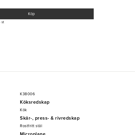
Köp
 st
K38006
Köksredskap
Kök
Skär-, press- & rivredskap
Rostfritt stål
Microplane