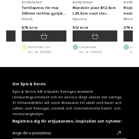
RIVREDSKAP
RIVREDSKAP
RIVREDS
 fin
Tortillapress för max
Mandolin plast B12,5cm
Rivjärn
260mm tortillas gjutjärn
L35,5cm svart stor
medium 
Hendi
Hendi
Kyocera
Kyocera
Micropl
Micropl
676 kr/st
512 kr/st
379 kr/s
BEST.VARA 1-2V
LAGERVARA
LAGE
4
Art. Nr: K611067
Art. Nr: K14402
Art. 
Om Spis & Servis
Spis & Servis AB erbjuder Sveriges bredaste
restaurangsortiment och en service långt utöver det vanliga.
Vi tillhandahåller allt utom färskvaror till såväl små barer och
caféer som finkrogar, storkök och internationella hotell- och
restaurangkedjor.
Registrera dig för erbjudanden, inspiration och nyheter: