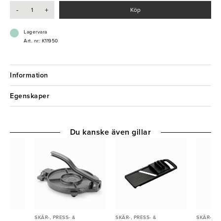
- Praktiskt handtag
-
+
Köp
- Fri från BPA
- Tål diskmaskin
Lagervara
Art. nr: K11950
Information
Egenskaper
Du kanske även gillar
SKÄR-, PRESS- &
SKÄR-, PRESS- &
SKÄR-, PR