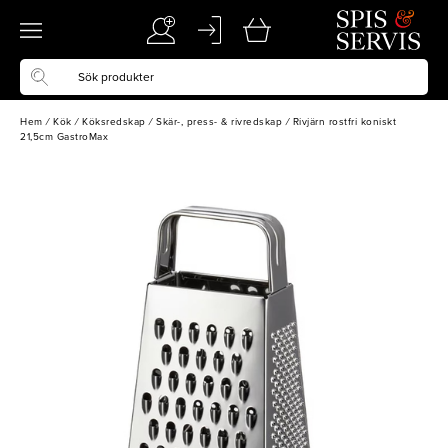
Hem
/
Kök
/
Köksredskap
/
Skär-, press- & rivredskap
/
Rivjärn rostfri koniskt
21,5cm GastroMax