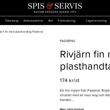
Takeaway
Köksmaskiner
Bar
Förbrukning
Lagerrensning
järn fin med plasthandtag Paderno
PADERNO
Rivjärn fin
plasthand
174 kr/st
Ett fint rivjärn från Paderno. Rivj
utrustat med en vass rasp och de
handen.
- Fin rivjärn
Mer information