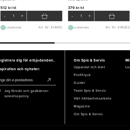
512 kr/st
379 kr/st
-
+
-
+
Art. Nr: K14402
Art. Nr: K45202
LAGERVARA
LAGERVARA
egistrera dig för erbjudanden,
Om Spis & Servis
Mi
Uppackat och klart
Lo
spiration och nyheter:
Profiltryck
Guider
Team Spis & Servis
Jag förstår och godkänner
sekretsspolicy
Vårt hållbarhetsarbete
Magazine
Om Spis & Servis