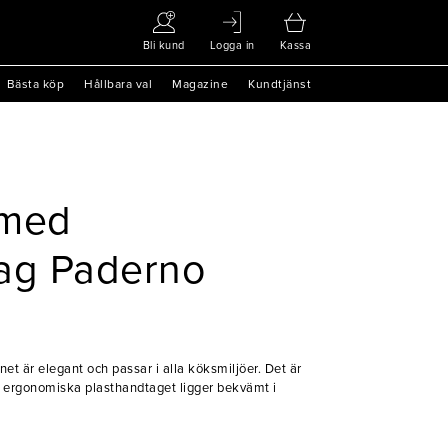
Bli kund
Logga in
Kassa
Bästa köp
Hållbara val
Magazine
Kundtjänst
 med
tag Paderno
ärnet är elegant och passar i alla köksmiljöer. Det är
t ergonomiska plasthandtaget ligger bekvämt i