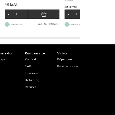
40 kr/st
35 kr/st
-
+
-
+
Art. Nr: K10468
Art. Nr: K65
LAGERVARA
LAGERVARA
na sidor
Kundservice
Villkor
gga in
Kontakt
Köpvillkor
FAQ
Privacy policy
Leverans
Betalning
Returer