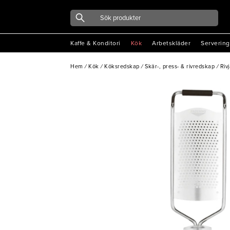
Kaffe & Konditori
Kök
Arbetskläder
Servering
Hem
/
Kök
/
Köksredskap
/
Skär-, press- & rivredskap
/
Riv