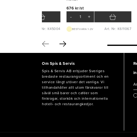
9 kr/st
676 kr/st
-
+
-
+
Art. Nr: K45004
Art. Nr: K611067
LAGERVARA
BEST.VARA 1-2V
Om Spis & Servis
R
Spis & Servis AB erbjuder Sveriges
in
bredaste restaurangsortiment och en
service långt utöver det vanliga. Vi
tillhandahåller allt utom färskvaror till
såväl små barer och caféer som
finkrogar, storkök och internationella
hotell- och restaurangkedjor.