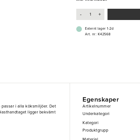
-
+
Externt lager 1-2d
Art. nr: K42568
Egenskaper
h passar i alla köksmiljöer. Det
Artikelnummer
plasthandtaget ligger bekvämt
Underkategori
Kategori
Produktgrupp
Material