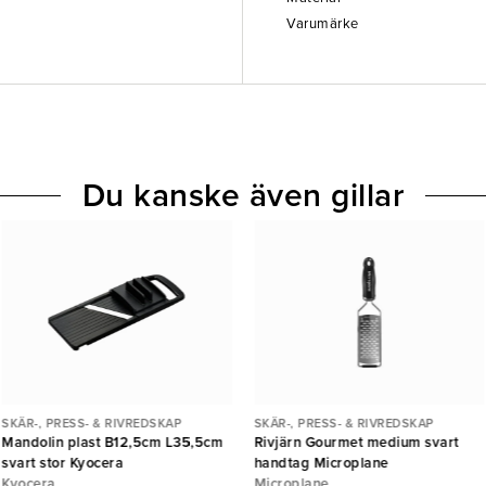
Varumärke
Du kanske även gillar
SKÄR-, PRESS- & RIVREDSKAP
SKÄR-, PRESS- & RIVREDSKAP
Mandolin plast B12,5cm L35,5cm
Rivjärn Gourmet medium svart
svart stor Kyocera
handtag Microplane
Kyocera
Microplane