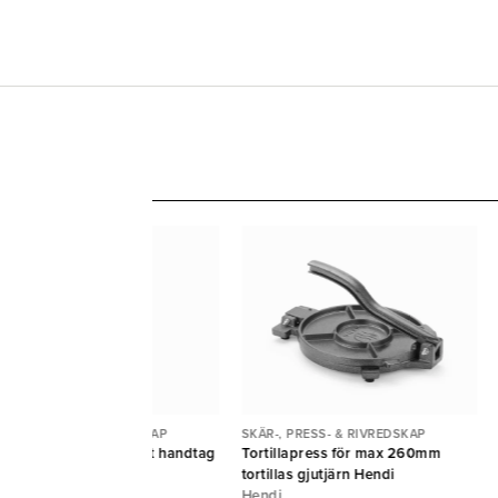
ÄR-, PRESS- & RIVREDSKAP
SKÄR-, PRESS- & RIVREDSKAP
vjärn Gourmet fin svart handtag
Tortillapress för max 260mm
croplane
tortillas gjutjärn Hendi
Hendi