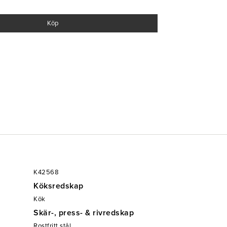
Köp
K42568
Köksredskap
Kök
Skär-, press- & rivredskap
Rostfritt stål