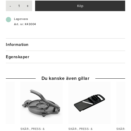
redskap av högsta kvalitet.
-
+
Köp
- Halkfri gummifot
- Bekvämt handtag
Lagervara
- Elegant design
Art. nr: K43004
- Användarvänlig
Information
Egenskaper
Du kanske även gillar
SKÄR-, PRESS- &
SKÄR-, PRESS- &
SKÄR-, PR