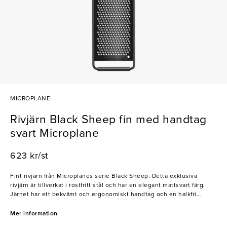
MICROPLANE
Rivjärn Black Sheep fin med handtag
svart Microplane
623 kr/st
Fint rivjärn från Microplanes serie Black Sheep. Detta exklusiva
rivjärn är tillverkat i rostfritt stål och har en elegant mattsvart färg.
Järnet har ett bekvämt och ergonomiskt handtag och en halkfri
gummifot som säkerställer stabilitet vid användning. Bladen är extra
vassa vilket förenklar användningen och ger ett perfekt finrivet
Mer information
resultat. Detta rivjärn platsar i professionella kök där kocken kräver