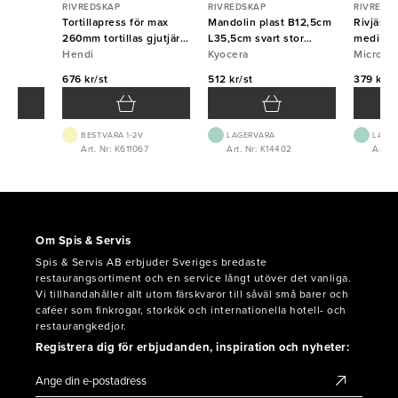
RIVREDSKAP
RIVREDSKAP
RIVREDS
 fin
Tortillapress för max
Mandolin plast B12,5cm
Rivjärn
260mm tortillas gjutjärn
L35,5cm svart stor
medium 
Hendi
Hendi
Kyocera
Kyocera
Micropl
Micropl
676 kr/st
512 kr/st
379 kr/s
BEST.VARA 1-2V
LAGERVARA
LAGE
4
Art. Nr: K611067
Art. Nr: K14402
Art. 
Om Spis & Servis
Spis & Servis AB erbjuder Sveriges bredaste
restaurangsortiment och en service långt utöver det vanliga.
Vi tillhandahåller allt utom färskvaror till såväl små barer och
caféer som finkrogar, storkök och internationella hotell- och
restaurangkedjor.
Registrera dig för erbjudanden, inspiration och nyheter: