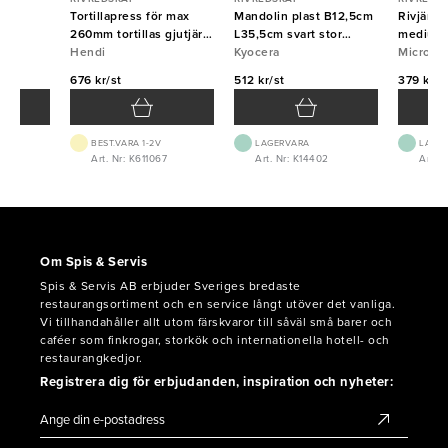
 fin
Tortillapress för max
Mandolin plast B12,5cm
Rivjärn
260mm tortillas gjutjärn
L35,5cm svart stor
medium 
Hendi
Hendi
Kyocera
Kyocera
Micropl
Micropl
676 kr/st
512 kr/st
379 kr/s
BEST.VARA 1-2V
LAGERVARA
LAGE
4
Art. Nr: K611067
Art. Nr: K14402
Art. 
Om Spis & Servis
Spis & Servis AB erbjuder Sveriges bredaste
restaurangsortiment och en service långt utöver det vanliga.
Vi tillhandahåller allt utom färskvaror till såväl små barer och
caféer som finkrogar, storkök och internationella hotell- och
restaurangkedjor.
Registrera dig för erbjudanden, inspiration och nyheter: