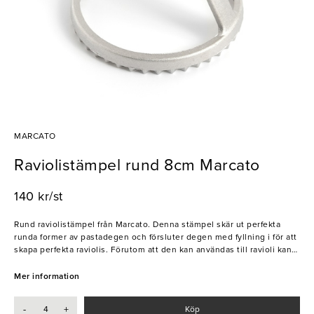
MARCATO
Raviolistämpel rund 8cm Marcato
140 kr/st
Rund raviolistämpel från Marcato. Denna stämpel skär ut perfekta
runda former av pastadegen och försluter degen med fyllning i för att
skapa perfekta raviolis. Förutom att den kan användas till ravioli kan
man även använda stämpeln till kakor, dumplings eller andra tilltugg.
Den är tillverkad i slitstarkt, gjutet aluminium med ett bekvämt
Mer information
handtag i trä. Perfekt för restauranger, hotell och stjärnkrogar.
-
+
Köp
- Enkel användning