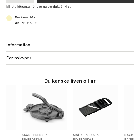
- Slitstark
Minsta köpantal för denna produkt är 4 st
Best.vara 1-2v
Art. nr: K16093
Information
Egenskaper
Du kanske även gillar
SKÄR-, PRESS- &
SKÄR-, PRESS- &
SKÄR-, PR
RIVREDSKAP
RIVREDSKAP
RIVREDS