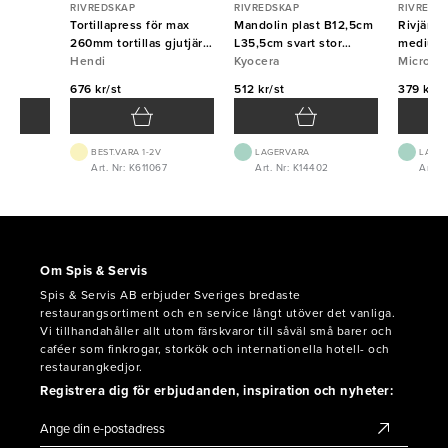
RIVREDSKAP
RIVREDSKAP
RIVREDS
 fin
Tortillapress för max
Mandolin plast B12,5cm
Rivjärn
260mm tortillas gjutjärn
L35,5cm svart stor
medium 
Hendi
Hendi
Kyocera
Kyocera
Micropl
Micropl
676 kr/st
512 kr/st
379 kr/s
BEST.VARA 1-2V
LAGERVARA
LAGE
4
Art. Nr: K611067
Art. Nr: K14402
Art. 
Om Spis & Servis
Spis & Servis AB erbjuder Sveriges bredaste
restaurangsortiment och en service långt utöver det vanliga.
Vi tillhandahåller allt utom färskvaror till såväl små barer och
caféer som finkrogar, storkök och internationella hotell- och
restaurangkedjor.
Registrera dig för erbjudanden, inspiration och nyheter: