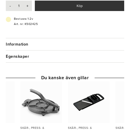
spenatvarianter till mer kreativa kombinationer.
-
+
Köp
- 12 runda raviolis per omgång
- Tillverkad i gjutet aluminium
Best.vara 1-2v
- Träkavel ingår
Art. nr: K502425
- Ger jämn förslutning och exakt form
Information
Egenskaper
Du kanske även gillar
SKÄR-, PRESS- &
SKÄR-, PRESS- &
SKÄR-, PR