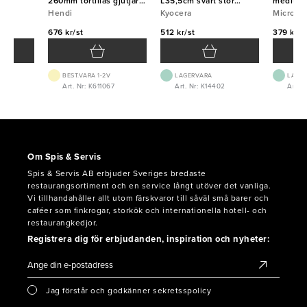
260mm tortillas gjutjärn
L35,5cm svart stor
medium 
Hendi
Hendi
Kyocera
Kyocera
Micropl
Micropl
676 kr/st
512 kr/st
379 kr/s
BEST.VARA 1-2V
LAGERVARA
LAGE
4
Art. Nr: K611067
Art. Nr: K14402
Art. 
Om Spis & Servis
Spis & Servis AB erbjuder Sveriges bredaste
restaurangsortiment och en service långt utöver det vanliga.
Vi tillhandahåller allt utom färskvaror till såväl små barer och
caféer som finkrogar, storkök och internationella hotell- och
restaurangkedjor.
Registrera dig för erbjudanden, inspiration och nyheter:
Jag förstår och godkänner sekretsspolicy