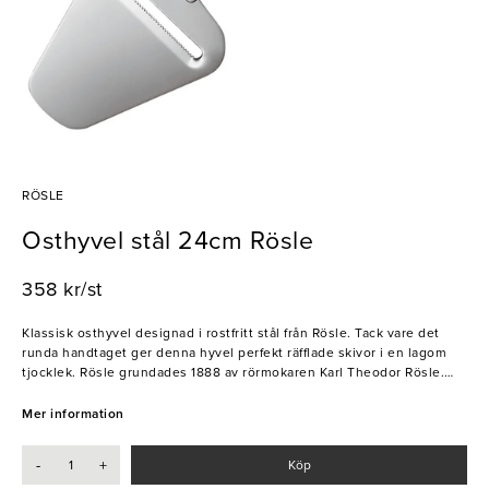
RÖSLE
Osthyvel stål 24cm Rösle
358 kr/st
Klassisk osthyvel designad i rostfritt stål från Rösle. Tack vare det
runda handtaget ger denna hyvel perfekt räfflade skivor i en lagom
tjocklek. Rösle grundades 1888 av rörmokaren Karl Theodor Rösle.
Företaget specialiserade sig då på produkter och accessoarer
kopplade till byggbranschen men Rösle insåg redan 1903 att det
Mer information
fanns en stor efterfrågan på köksredskap som sedan kom att ta en
plats i bassortimentet.
-
+
Köp