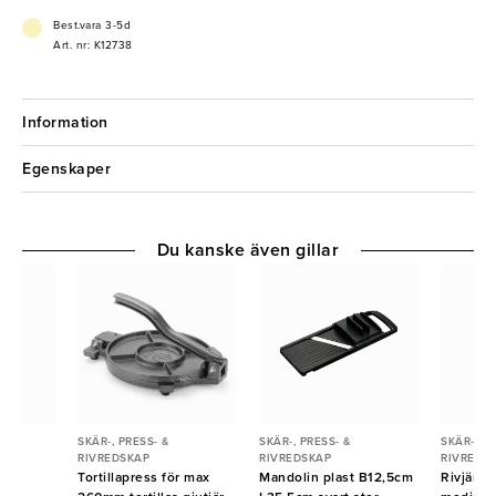
Best.vara 3-5d
Art. nr: K12738
Information
Egenskaper
Du kanske även gillar
SKÄR-, PRESS- &
SKÄR-, PRESS- &
SKÄR-, PR
RIVREDSKAP
RIVREDSKAP
RIVREDS
 fin
Tortillapress för max
Mandolin plast B12,5cm
Rivjärn