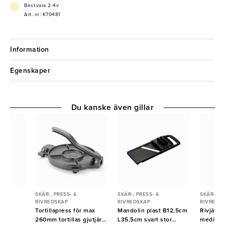
Best.vara 2-4v
Art. nr: K70481
Information
Egenskaper
Du kanske även gillar
SKÄR-, PRESS- &
SKÄR-, PRESS- &
SKÄR-, PR
RIVREDSKAP
RIVREDSKAP
RIVREDS
 fin
Tortillapress för max
Mandolin plast B12,5cm
Rivjärn
260mm tortillas gjutjärn
L35,5cm svart stor
medium 