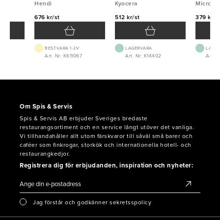
Hendi
Hendi
Kyocera
Kyocera
Micropl
Micropl
676 kr/st
512 kr/st
379 kr/s
BEST.VARA 1-2V
LAGERVARA
LAGE
4
Art. Nr: K611067
Art. Nr: K14402
Art. 
Om Spis & Servis
Spis & Servis AB erbjuder Sveriges bredaste
restaurangsortiment och en service långt utöver det vanliga.
Vi tillhandahåller allt utom färskvaror till såväl små barer och
caféer som finkrogar, storkök och internationella hotell- och
restaurangkedjor.
Registrera dig för erbjudanden, inspiration och nyheter:
Jag förstår och godkänner sekretsspolicy