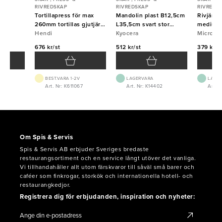
RIVREDSKAP
RIVREDSKAP
RIVREDS
 fin
Tortillapress för max
Mandolin plast B12,5cm
Rivjärn
260mm tortillas gjutjärn
L35,5cm svart stor
medium 
Hendi
Hendi
Kyocera
Kyocera
Micropl
Micropl
676 kr/st
512 kr/st
379 kr/s
BEST.VARA 1-2V
LAGERVARA
LAGE
4
Art. Nr: K611067
Art. Nr: K14402
Art. 
Om Spis & Servis
Spis & Servis AB erbjuder Sveriges bredaste
restaurangsortiment och en service långt utöver det vanliga.
Vi tillhandahåller allt utom färskvaror till såväl små barer och
caféer som finkrogar, storkök och internationella hotell- och
restaurangkedjor.
Registrera dig för erbjudanden, inspiration och nyheter: