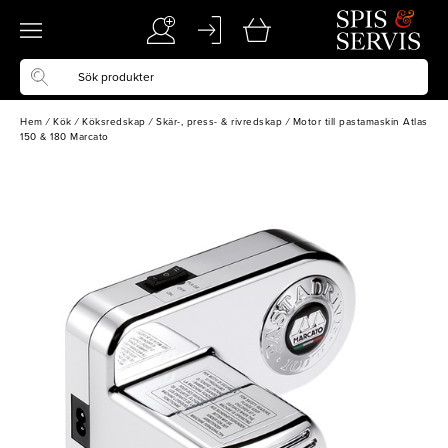
Hem
/
Kök
/
Köksredskap
/
Skär-, press- & rivredskap
/
Motor till pastamaskin Atlas
150 & 180 Marcato