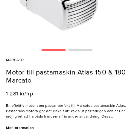
MARCATO
Motor till pastamaskin Atlas 150 & 180
Marcato
1 281 kr/frp
En effektiv motor som passar perfekt till Marcatos pastamaskin Atlas.
Pastadrive-motorn gör det enkelt att kavla ut pastadegen och ger er
möjlighet att ha båda händerna fria under användning. Dess
ergonomiska design förbättrar greppet och säkerställer stabilitet för
en bekväm och smidig upplevelse. Ett måste för er som vill
Mer information
underlätta arbetet i köket och göra tillagningen av pasta till en smidig