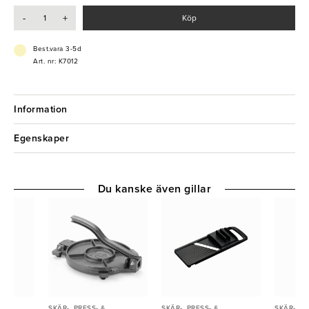
-
+
Köp
Best.vara 3-5d
Art. nr: K7012
Information
Egenskaper
Du kanske även gillar
SKÄR-, PRESS- &
SKÄR-, PRESS- &
SKÄR-, PR