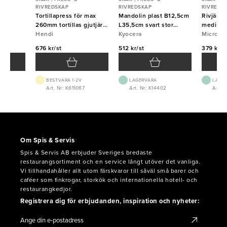
RIVREDSKAP
RIVREDSKAP
RIVREDS
 fin
Tortillapress för max
Mandolin plast B12,5cm
Rivjärn
260mm tortillas gjutjärn
L35,5cm svart stor
medium 
Hendi
Hendi
Kyocera
Kyocera
Micropl
Micropl
676 kr/st
512 kr/st
379 kr/s
BEST.VARA 1-2V
LAGERVARA
LAGE
4
Art. Nr: K611067
Art. Nr: K14402
Art. 
Om Spis & Servis
Spis & Servis AB erbjuder Sveriges bredaste
restaurangsortiment och en service långt utöver det vanliga.
Vi tillhandahåller allt utom färskvaror till såväl små barer och
caféer som finkrogar, storkök och internationella hotell- och
restaurangkedjor.
Registrera dig för erbjudanden, inspiration och nyheter: