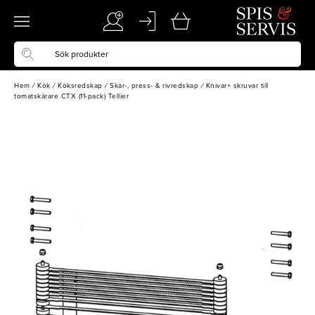
Hem
/
Kök
/
Köksredskap
/
Skär-, press- & rivredskap
/
Knivar+ skruvar till
tomatskärare CTX (11-pack) Tellier