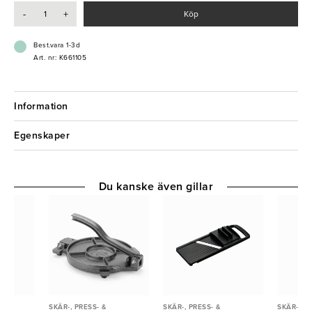
-
+
Köp
Best.vara 1-3d
Art. nr: K661105
Information
Egenskaper
Du kanske även gillar
SKÄR-, PRESS- &
SKÄR-, PRESS- &
SKÄR-, PR