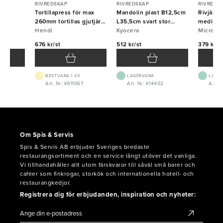
RIVREDSKAP
RIVREDSKAP
RIVREDS
 fin
Tortillapress för max
Mandolin plast B12,5cm
Rivjärn
260mm tortillas gjutjärn
L35,5cm svart stor
medium 
Hendi
Hendi
Kyocera
Kyocera
Micropl
Micropl
676 kr/st
512 kr/st
379 kr/s
BEST.VARA 1-2V
LAGERVARA
LAGE
4
Art. Nr: K611067
Art. Nr: K14402
Art. 
Om Spis & Servis
Spis & Servis AB erbjuder Sveriges bredaste
restaurangsortiment och en service långt utöver det vanliga.
Vi tillhandahåller allt utom färskvaror till såväl små barer och
caféer som finkrogar, storkök och internationella hotell- och
restaurangkedjor.
Registrera dig för erbjudanden, inspiration och nyheter: