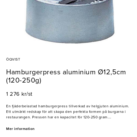
ÖQVIST
Hamburgerpress aluminium Ø12,5cm
(120-250g)
1 276 kr/st
En fjäderbelastad hamburgerpress tillverkad av helgjuten aluminium.
Ett utmärkt redskap för att skapa den perfekta formen på burgarna i
restaurangen. Pressen har en kapacitet för 120-250 gram.
- Diskas för hand
Mer information
- Fjäderbelastad