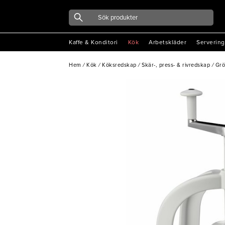
Kaffe & Konditori
Kök
Arbetskläder
Servering
Hem
/
Kök
/
Köksredskap
/
Skär-, press- & rivredskap
/
Grö