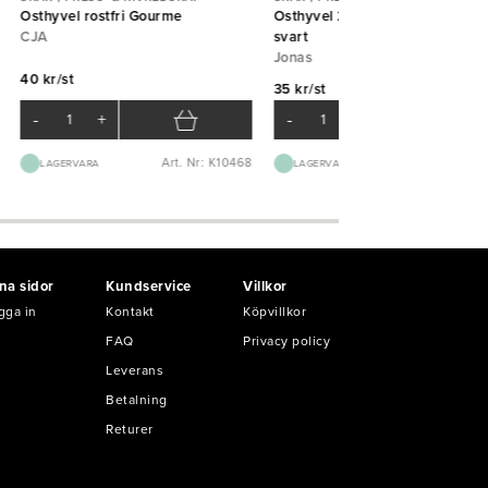
Osthyvel rostfri Gourme
Osthyvel 22cm plasthandtag
CJA
svart
Jonas
40 kr/st
35 kr/st
-
+
-
+
Art. Nr: K10468
Art. Nr: K65
LAGERVARA
LAGERVARA
na sidor
Kundservice
Villkor
gga in
Kontakt
Köpvillkor
FAQ
Privacy policy
Leverans
Betalning
Returer