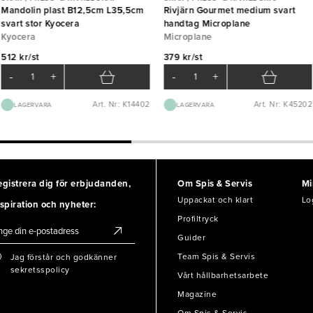
Mandolin plast B12,5cm L35,5cm
Rivjärn Gourmet medium svart
svart stor Kyocera
handtag Microplane
Kyocera
Microplane
512 kr/st
379 kr/st
-
+
-
+
Art. Nr: K14402
Art. Nr: K45202
LAGERVARA
LAGERVARA
egistrera dig för erbjudanden,
Om Spis & Servis
Mi
Uppackat och klart
Lo
spiration och nyheter:
Profiltryck
Guider
Team Spis & Servis
Jag förstår och godkänner
sekretsspolicy
Vårt hållbarhetsarbete
Magazine