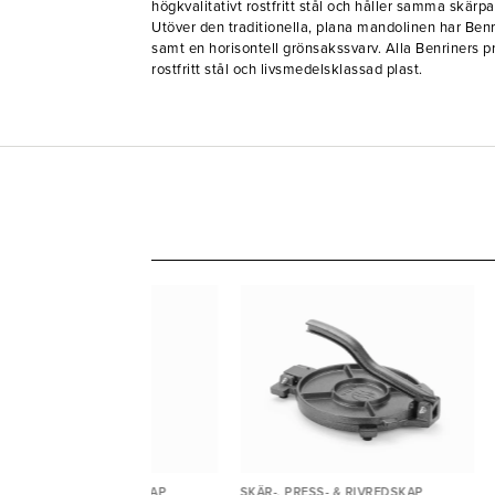
högkvalitativt rostfritt stål och håller samma skär
Utöver den traditionella, plana mandolinen har Benri
samt en horisontell grönsakssvarv. Alla Benriners pr
rostfritt stål och livsmedelsklassad plast.
ÄR-, PRESS- & RIVREDSKAP
SKÄR-, PRESS- & RIVREDSKAP