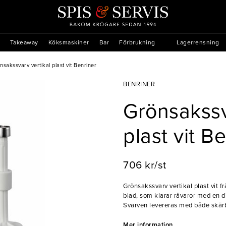
Takeaway
Köksmaskiner
Bar
Förbrukning
Lagerrensning
nsakssvarv vertikal plast vit Benriner
BENRINER
Grönsakssv
plast vit B
706 kr/st
Grönsakssvarv vertikal plast vit 
blad, som klarar råvaror med en 
Svarven levereras med både skär
skära ut spiraler på 1x1 mm, 2x1 mm
rekommenderas att diskas för hand. Benriner är ett japanskt företag 
Mer information