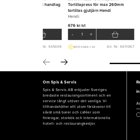
vjärn Gourmet fin svart handtag
Tortillapress för max 260mm
croplane
tortillas gjutjärn Hendi
Hendi
9 kr/st
676 kr/st
-
+
-
+
Art. Nr: K45004
Art. Nr: K611067
LAGERVARA
BEST.VARA 1-2V
Om Spis & Servis
R
Spis & Servis AB erbjuder Sveriges
in
bredaste restaurangsortiment och en
service långt utöver det vanliga. Vi
tillhandahåller allt utom färskvaror till
såväl små barer och caféer som
finkrogar, storkök och internationella
hotell- och restaurangkedjor.