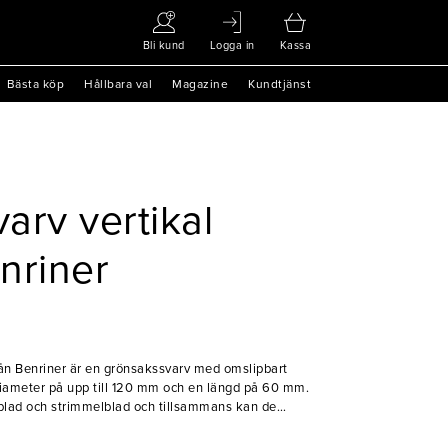
Bli kund
Logga in
Kassa
Bästa köp
Hållbara val
Magazine
Kundtjänst
arv vertikal
enriner
från Benriner är en grönsakssvarv med omslipbart
diameter på upp till 120 mm och en längd på 60 mm.
blad och strimmelblad och tillsammans kan de
 eller 4x1 mm. Lätt att ta isär för disk och
som är