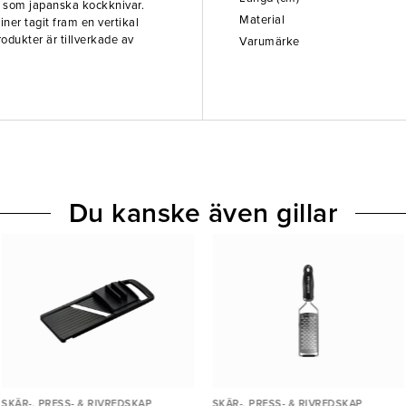
pa som japanska kockknivar.
Material
ner tagit fram en vertikal
odukter är tillverkade av
Varumärke
Du kanske även gillar
SKÄR-, PRESS- & RIVREDSKAP
SKÄR-, PRESS- & RIVREDSKAP