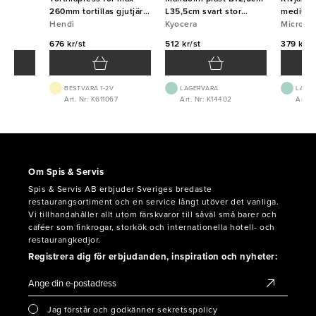
260mm tortillas gjutjärn
L35,5cm svart stor
medium 
Hendi
Hendi
Kyocera
Kyocera
Micropl
Micropl
676 kr/st
512 kr/st
379 kr/s
BEST.VARA 1-2V
LAGERVARA
LAGE
4
Art. Nr: K611067
Art. Nr: K14402
Art. 
Om Spis & Servis
Spis & Servis AB erbjuder Sveriges bredaste
restaurangsortiment och en service långt utöver det vanliga.
Vi tillhandahåller allt utom färskvaror till såväl små barer och
caféer som finkrogar, storkök och internationella hotell- och
restaurangkedjor.
Registrera dig för erbjudanden, inspiration och nyheter:
Jag förstår och godkänner sekretsspolicy