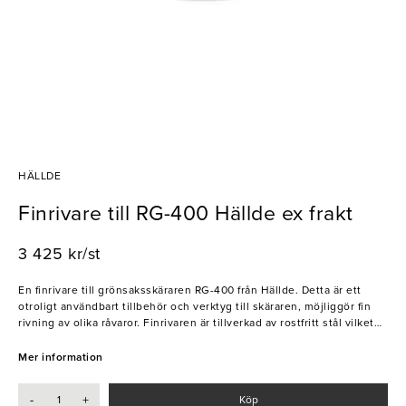
HÄLLDE
Finrivare till RG-400 Hällde ex frakt
3 425 kr/st
En finrivare till grönsaksskäraren RG-400 från Hällde. Detta är ett
otroligt användbart tillbehör och verktyg till skäraren, möjliggör fin
rivning av olika råvaror. Finrivaren är tillverkad av rostfritt stål vilket
gör den mycket slittålig och passande för intensiv användning.
Oavsett vad det är som ska rivas säkerställer detta verktyg ett
Mer information
professionellt och konsistent resultat. När knivbladet är utslitet kan
det med enkelhet bytas ut. Missa inte denna!
-
+
Köp