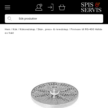
Hem
/
Kök
/
Köksredskap
/
Skär-, press- & rivredskap
/
Finrivare till RG-400 Hällde
ex frakt