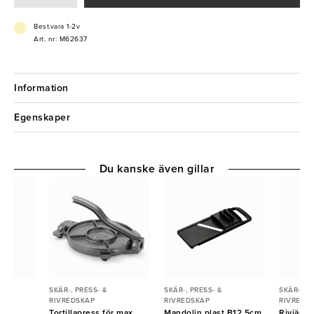
- Rostfritt stål
- Tål maskindisk
Best.vara 1-2v
- Lämpligt för hårda och mjuka livsmedel
Art. nr: M62637
Information
Egenskaper
Du kanske även gillar
SKÄR-, PRESS- &
SKÄR-, PRESS- &
SKÄR-, PR
RIVREDSKAP
RIVREDSKAP
RIVREDS
 fin
Tortillapress för max
Mandolin plast B12,5cm
Rivjärn