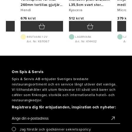
260mm tortillas gjutjärn
L35,5cm svart stor
medium 
Hendi
Hendi
Kyocera
Kyocera
Micropl
Micropl
676 kr/st
512 kr/st
379 kr/s
BEST.VARA 1-2V
LAGERVARA
LAGE
4
Art. Nr: K611067
Art. Nr: K14402
Art. 
Om Spis & Servis
Spis & Servis AB erbjuder Sveriges bredaste
restaurangsortiment och en service långt utöver det vanliga.
Vi tillhandahåller allt utom färskvaror till såväl små barer och
caféer som finkrogar, storkök och internationella hotell- och
restaurangkedjor.
Registrera dig för erbjudanden, inspiration och nyheter:
Jag förstår och godkänner sekretsspolicy