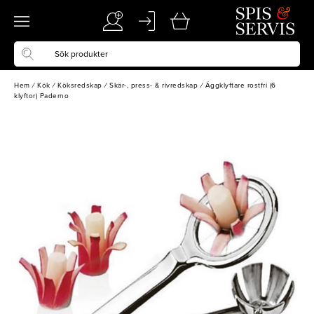
Hem
/
Kök
/
Köksredskap
/
Skär-, press- & rivredskap
/
Äggklyftare rostfri (6
klyftor) Paderno