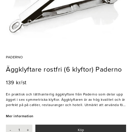
PADERNO
Äggklyftare rostfri (6 klyftor) Paderno
139 kr/st
En praktisk och lätthanterlig äggklyftare från Paderno som delar upp
ägget i sex symmetriska klyftor. Äggklyftaren är av hög kvalitet och är
perfekt på på caféer, restauranger och hotell. Utmärkt att använda för
att skapa vackra äggmackor, dekorativa smörgåstårtor eller sallader.
Mer information
- Användarvänlig
- Slitstark
-
+
Köp
- 6 klyftor