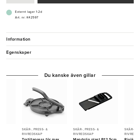
Externt lager 1-2d
Art. nr: K42597
Information
Egenskaper
Du kanske även gillar
SKÄR-, PRESS- &
SKÄR-, PRESS- &
SKÄR-, PR
RIVREDSKAP
RIVREDSKAP
RIVREDS
 fin
Tortillapress för max
Mandolin plast B12,5cm
Rivjärn