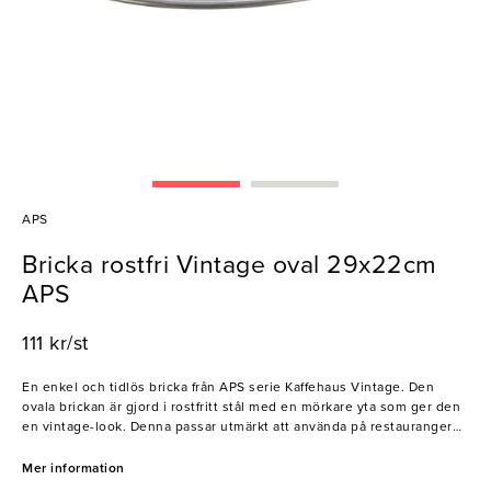
APS
Bricka rostfri Vintage oval 29x22cm
APS
111 kr/st
En enkel och tidlös bricka från APS serie Kaffehaus Vintage. Den
ovala brickan är gjord i rostfritt stål med en mörkare yta som ger den
en vintage-look. Denna passar utmärkt att använda på restauranger
och caféer vid servering av kaffe med tillbehör. Brickan är tålig och
kan med sin rustika design ta plats i alla miljöer.
Mer information