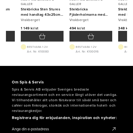
GALLER
GALLER
GALLER
minium
Stekbricka Sten Stures
Stekbricka
Stekbric
med handtag 43x25cm
Fjäderholmarna med
med han
5mm Vrakberget
Vrakberget
handtag 25x20cm 2mm
Vrakberget
1,2mm V
Vrakber
Vrakberget
1 149 kr/st
494 kr/st
348 kr/s
BEST.VARA 1-2V
BEST.VARA 1-2V
BEST.
5
Art. Nr: K10080
Art. Nr: K100016
Art. N
Om Spis & Servis
Spis & Servis AB erbjuder Sveriges bredaste
restaurangsortiment och en service långt utöver det vanliga.
Vi tillhandahåller allt utom färskvaror till såväl små barer och
caféer som finkrogar, storkök och internationella hotell- och
restaurangkedjor.
Registrera dig för erbjudanden, inspiration och nyheter: