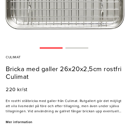
CULIMAT
Bricka med galler 26x20x2,5cm rostfri
Culimat
220 kr/st
En rostfri stålbricka med galler från Culimat. Rutgallert gör det möjligt
att vila livsmedel på före och efter tillagning, men även under själva
tillagningen. Vid användning av gallret fångar brickan upp eventuell
spill och steksaft som sedan kan vispas ner i en sås för smaksättning.
En multifunktionell bricka för matlagning i köket!
Mer information