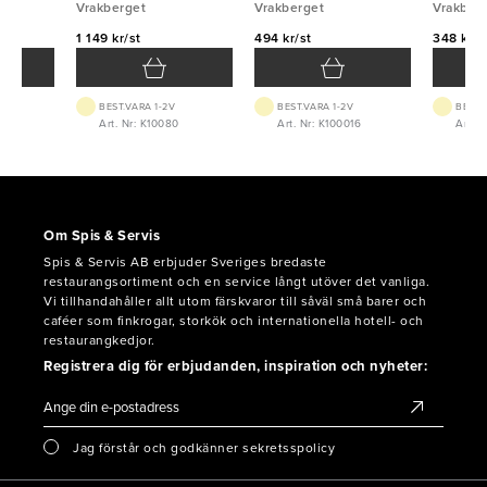
5mm Vrakberget
Vrakberget
handtag 25x20cm 2mm
Vrakberget
1,2mm V
Vrakber
Vrakberget
1 149 kr/st
494 kr/st
348 kr/s
BEST.VARA 1-2V
BEST.VARA 1-2V
BEST.
Art. Nr: K10080
Art. Nr: K100016
Art. N
Om Spis & Servis
Spis & Servis AB erbjuder Sveriges bredaste
restaurangsortiment och en service långt utöver det vanliga.
Vi tillhandahåller allt utom färskvaror till såväl små barer och
caféer som finkrogar, storkök och internationella hotell- och
restaurangkedjor.
Registrera dig för erbjudanden, inspiration och nyheter:
Jag förstår och godkänner sekretsspolicy