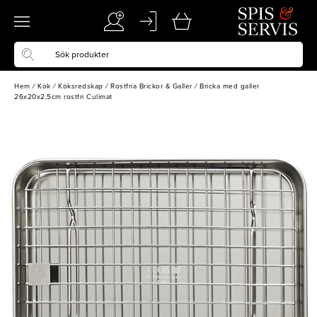
Hem
/
Kök
/
Köksredskap
/
Rostfria Brickor & Galler
/
Bricka med galler
26x20x2,5cm rostfri Culimat