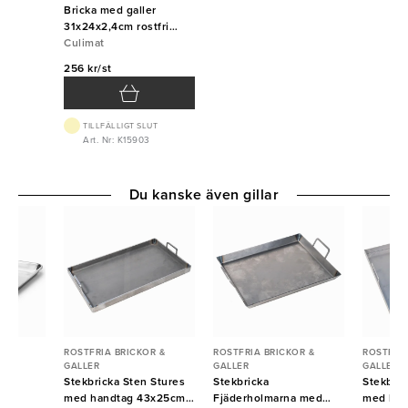
Bricka med galler
31x24x2,4cm rostfri
Culimat
Culimat
256 kr/st
TILLFÄLLIGT SLUT
Art. Nr: K15903
Du kanske även gillar
R &
ROSTFRIA BRICKOR &
ROSTFRIA BRICKOR &
ROSTFRIA
GALLER
GALLER
GALLER
m
Stekbricka Sten Stures
Stekbricka
Stekbric
m
med handtag 43x25cm
Fjäderholmarna med
med han