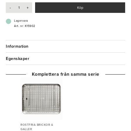
- Ugnssäkert
-
+
Köp
- Tål maskindisk
Lagervara
Art. nr: K15902
Information
Egenskaper
Komplettera från samma serie
ROSTFRIA BRICKOR &
GALLER