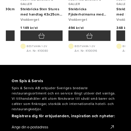
GALLER
GALLER
GALLER
rund 30cm
Stekbricka Sten Stures
Stekbricka
Stekbric
med handtag 43x25cm
Fjäderholmarna med
med han
5mm Vrakberget
Vrakberget
handtag 25x20cm 2mm
Vrakberget
1,2mm V
Vrakber
Vrakberget
1 149 kr/st
494 kr/st
348 kr/s
BEST.VARA 1-2V
BEST.VARA 1-2V
BEST.
0
Art. Nr: K10080
Art. Nr: K100016
Art. N
Om Spis & Servis
Spis & Servis AB erbjuder Sveriges bredaste
restaurangsortiment och en service långt utöver det vanliga.
Vi tillhandahåller allt utom färskvaror till såväl små barer och
caféer som finkrogar, storkök och internationella hotell- och
restaurangkedjor.
Registrera dig för erbjudanden, inspiration och nyheter: