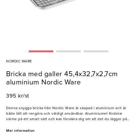
NORDIC WARE
Bricka med galler 45,4x32,7x2,7cm
aluminium Nordic Ware
395 kr/st
Denna snygga bricka från Nordic Ware är skapad i aluminium och är
både lätt att rengöra och väldigt användbar. Aluminiumet fördelar
värme på ett smart sätt och kan försäkra dig om att det du lägger på
brickan kommer att bli tillagat på samma sätt när den väl placeras i
ugnen. Med brickan tillkommer ett galler med non-stick egenskaper
Mer information
som även det är lätt att hålla rent och effektivt när du antingen vill nå